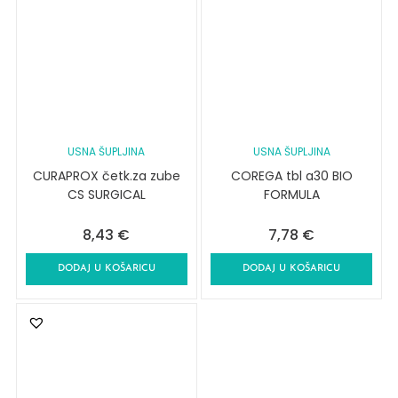
USNA ŠUPLJINA
USNA ŠUPLJINA
CURAPROX četk.za zube
COREGA tbl a30 BIO
CS SURGICAL
FORMULA
8,43
€
7,78
€
DODAJ U KOŠARICU
DODAJ U KOŠARICU