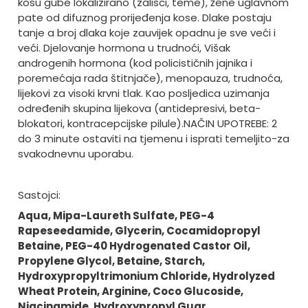
kosu gube lokalizirano (zalisci, teme), žene uglavnom
pate od difuznog prorijeđenja kose.
Dlake postaju
tanje a broj dlaka koje zauvijek opadnu je sve veći i
veći. Djelovanje hormona u trudnoći, Višak
androgenih hormona (kod policističnih jajnika i
poremećaja rada štitnjače), menopauza, trudnoća,
lijekovi za visoki krvni tlak. Kao posljedica uzimanja
određenih skupina lijekova (antidepresivi, beta-
blokatori, kontracepcijske pilule).
NAČIN UPOTREBE: 2
do 3 minute ostaviti na tjemenu i isprati temeljito-za
svakodnevnu uporabu.
Sastojci:
Aqua, Mipa-Laureth Sulfate, PEG-4
Rapeseedamide, Glycerin, Cocamidopropyl
Betaine, PEG-40 Hydrogenated Castor Oil,
Propylene Glycol, Betaine, Starch,
Hydroxypropyltrimonium Chloride, Hydrolyzed
Wheat Protein, Arginine, Coco Glucoside,
Niacinamide, Hydroxypropyl Guar