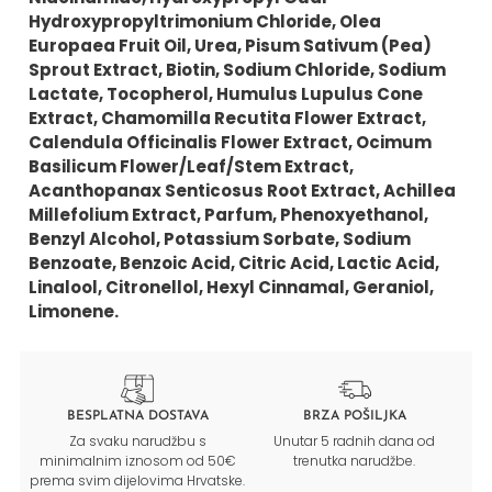
Hydroxypropyltrimonium Chloride, Olea
Europaea Fruit Oil, Urea, Pisum Sativum (Pea)
Sprout Extract, Biotin, Sodium Chloride, Sodium
Lactate, Tocopherol, Humulus Lupulus Cone
Extract, Chamomilla Recutita Flower Extract,
Calendula Officinalis Flower Extract, Ocimum
Basilicum Flower/Leaf/Stem Extract,
Acanthopanax Senticosus Root Extract, Achillea
Millefolium Extract, Parfum, Phenoxyethanol,
Benzyl Alcohol, Potassium Sorbate, Sodium
Benzoate, Benzoic Acid, Citric Acid, Lactic Acid,
Linalool, Citronellol, Hexyl Cinnamal, Geraniol,
Limonene.
BESPLATNA DOSTAVA
BRZA POŠILJKA
Za svaku narudžbu s
Unutar 5 radnih dana od
minimalnim iznosom od 50€
trenutka narudžbe.
prema svim dijelovima Hrvatske.