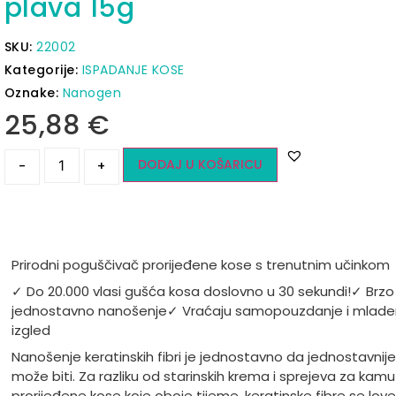
plava 15g
SKU:
22002
Kategorije:
ISPADANJE KOSE
Oznake:
Nanogen
25,88
€
DODAJ U KOŠARICU
-
+
Prirodni poguščivač prorijeđene kose s trenutnim učinkom
✓ Do 20.000 vlasi gušća kosa doslovno u 30 sekundi!
✓ Brzo 
jednostavno nanošenje
✓ Vraćaju samopouzdanje i mlade
izgled
Nanošenje keratinskih fibri je jednostavno da jednostavnij
može biti. Za razliku od starinskih krema i sprejeva za kamu
prorijeđene kose koje oboje tijeme, keratinske fibre se love