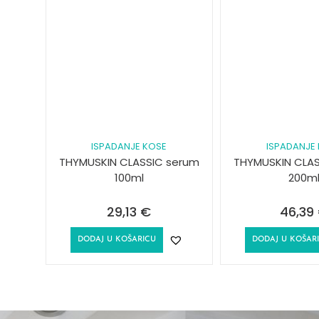
ISPADANJE KOSE
ISPADANJE
THYMUSKIN CLASSIC serum
THYMUSKIN CLA
100ml
200m
29,13
€
46,39
DODAJ U KOŠARICU
DODAJ U KOŠAR