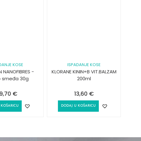
DANJE KOSE
ISPADANJE KOSE
 NANOFIBRES -
KLORANE KININ+B VIT.BALZAM
 smeđa 30g
200ml
9,70
€
13,60
€
 KOŠARICU
DODAJ U KOŠARICU