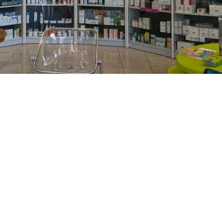
PREČKO
Slavenskog 6, Zagreb
01/3885-672
099/2681-389
precko@ljekarne-
dvorzak.hr