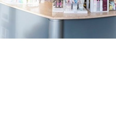
TREŠNJEVKA
Selska cesta 153, Zagreb
01/3022-794
099/2681-387
selska@ljekarne-
dvorzak.hr