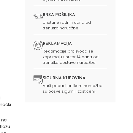
BRZA POŠILJKA
Unutar 5 radnih dana od
trenutka narudžbe.
REKLAMACIJA
Reklamacije proizvoda se
zaprimaju unutar 14 dana od
trenutka dostave narudžbe.
SIGURNA KUPOVINA
Vaši podaci prilikom narudžbe
su posve sigurni i zaštićeni.
i
nački
e ne
flažu
 za