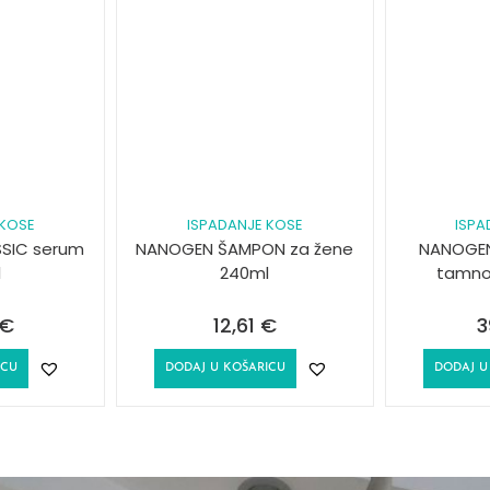
 KOSE
ISPADANJE KOSE
ISPA
SSIC serum
NANOGEN ŠAMPON za žene
NANOGEN
l
240ml
tamno
€
12,61
€
3
ICU
DODAJ U KOŠARICU
DODAJ U