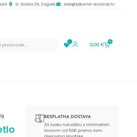
euta
D. Golika 36, Zagreb
web@ljekarne-dvorzak.hr
0
0,00
€
5g
BESPLATNA DOSTAVA
Za svaku narudžbu s minimalnim
tlo
iznosom od 50€ prema svim
dijelovima Hrvatske.