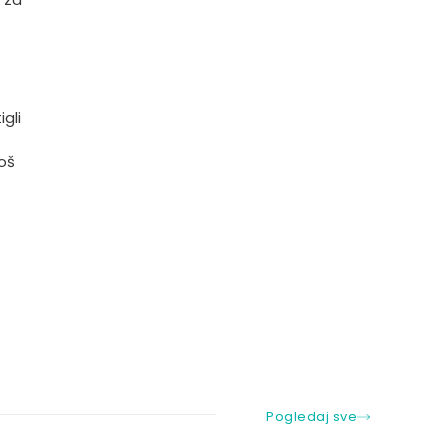
gli
još
Pogledaj sve