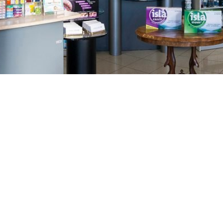
GAJNICE
Gandhijeva 3, Zagreb
01/3461-431
098/452-128
gajnice@ljekarne-
dvorzak.hr