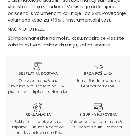
vlasište i jačaju vlasi kose. Vlasište je od korijena
očišćeno, s volumenom koji traje i do 24h. Povećanje
volumena kose za +19%*. *Instrumentalni test
NAČIN UPOTREBE:
Šampon nanesite na mokru kosu, masirajte vlasište
kako bi aktivirali mikrocirkulaciju, zatim isperite.
BESPLATNA DOSTAVA
BRZA POŠILJKA
Za svaku narudžbu s
Unutar 5 radnih dana od
minimalnim iznosom od 50€
trenutka narudžbe.
prema svim dijelovima Hrvatske.
REKLAMACIJA
SIGURNA KUPOVINA
Reklamacije proizvoda se
Vaši podaci prilikom narudžbe
zaprimaju unutar 14 dana od
su posve sigurni i zaštićeni.
trenutka dostave narudžbe.