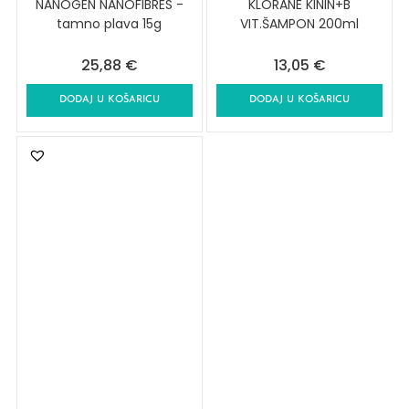
NANOGEN NANOFIBRES -
KLORANE KININ+B
tamno plava 15g
VIT.ŠAMPON 200ml
25,88
€
13,05
€
DODAJ U KOŠARICU
DODAJ U KOŠARICU