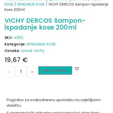
KOSE
/
ISPADANJE KOSE
/ VICHY DERCOS šampon-ispadanje
kose 200ml
VICHY DERCOS šampon-
ispadanje kose 200ml
SKU:
4092
Kategorije:
ISPADANJE KOSE
Oznake:
Loreal-Vichy
19,67
€
DODAJ U KOŠARICU
-
+
Pogodno za svakodnevnu upotrebu na osjetljivom
vlasištu.
S dermatološki aktivnim sastojcima koji stimuliraju