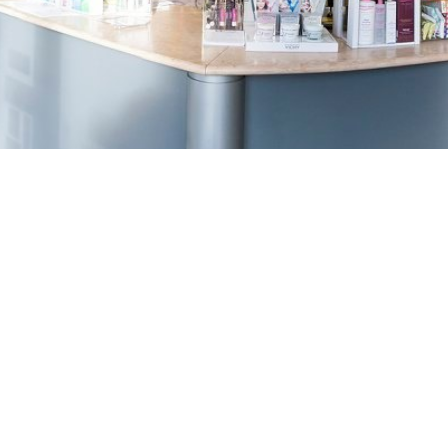
TREŠNJEVKA
Selska cesta 153, Zagreb
01/3022-794
099/2681-387
selska@ljekarne-
dvorzak.hr