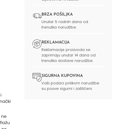
BRZA POŠILJKA
Unutar 5 radnih dana od
trenutka narudžbe.
REKLAMACIJA
Reklamacije proizvoda se
zaprimaju unutar 14 dana od
trenutka dostave narudžbe.
SIGURNA KUPOVINA
Vaši podaci prilikom narudžbe
su posve sigurni i zaštićeni.
i
nački
e ne
flažu
 za