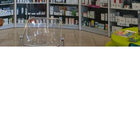
PREČKO
Slavenskog 6, Zagreb
01/3885-672
099/2681-389
precko@ljekarne-
dvorzak.hr