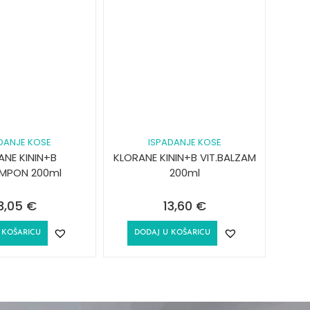
DANJE KOSE
ISPADANJE KOSE
ANE KININ+B
KLORANE KININ+B VIT.BALZAM
AMPON 200ml
200ml
3,05
€
13,60
€
 KOŠARICU
DODAJ U KOŠARICU