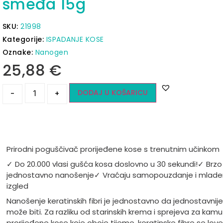
smeđa 15g
SKU:
21998
Kategorije:
ISPADANJE KOSE
Oznake:
Nanogen
25,88
€
DODAJ U KOŠARICU
-
+
Prirodni poguščivač prorijeđene kose s trenutnim učinkom
✓ Do 20.000 vlasi gušća kosa doslovno u 30 sekundi!
✓ Brzo 
jednostavno nanošenje
✓ Vraćaju samopouzdanje i mlade
izgled
Nanošenje keratinskih fibri je jednostavno da jednostavnij
može biti. Za razliku od starinskih krema i sprejeva za kamu
prorijeđene kose koje oboje tijeme, keratinske fibre se love