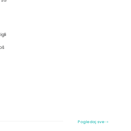
gli
još
Pogledaj sve