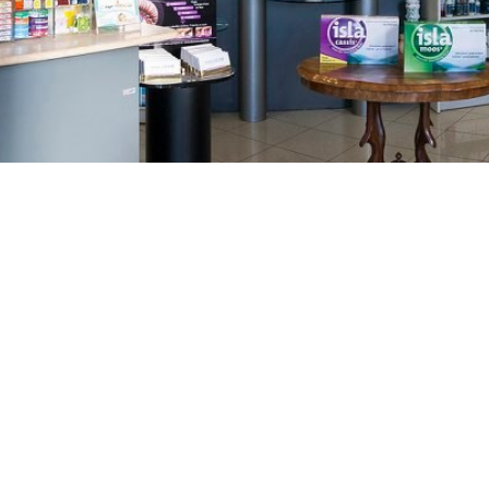
GAJNICE
Gandhijeva 3, Zagreb
01/3461-431
098/452-128
gajnice@ljekarne-
dvorzak.hr