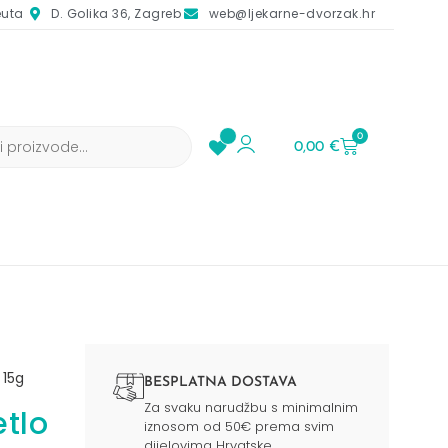
euta
D. Golika 36, Zagreb
web@ljekarne-dvorzak.hr
0
0,00
€
 15g
BESPLATNA DOSTAVA
Za svaku narudžbu s minimalnim
tlo
iznosom od 50€ prema svim
dijelovima Hrvatske.