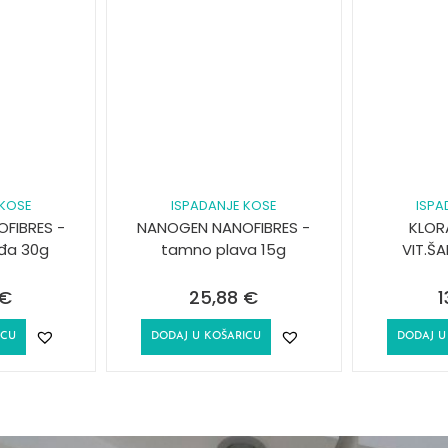
 KOSE
ISPADANJE KOSE
ISPA
FIBRES -
NANOGEN NANOFIBRES -
KLOR
đa 30g
tamno plava 15g
VIT.Š
€
25,88
€
1
ICU
DODAJ U KOŠARICU
DODAJ U