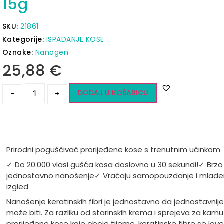
15g
SKU:
21861
Kategorije:
ISPADANJE KOSE
Oznake:
Nanogen
25,88
€
DODAJ U KOŠARICU
-
+
Prirodni poguščivač prorijeđene kose s trenutnim učinkom
✓ Do 20.000 vlasi gušća kosa doslovno u 30 sekundi!
✓ Brzo 
jednostavno nanošenje
✓ Vraćaju samopouzdanje i mlade
izgled
Nanošenje keratinskih fibri je jednostavno da jednostavnij
može biti. Za razliku od starinskih krema i sprejeva za kamu
prorijeđene kose koje oboje tijeme, keratinske fibre se love