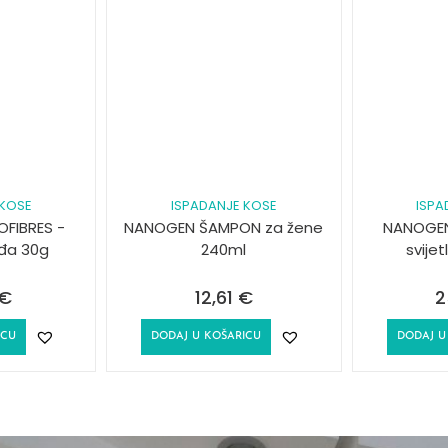
 KOSE
ISPADANJE KOSE
ISPA
FIBRES -
NANOGEN ŠAMPON za žene
NANOGEN
eđa 30g
240ml
svije
€
12,61
€
2
ICU
DODAJ U KOŠARICU
DODAJ U