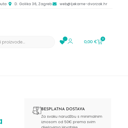
euta
D. Golika 36, Zagreb
web@ljekarne-dvorzak.hr
0
0,00
€
BESPLATNA DOSTAVA
Za svaku narudžbu s minimalnim
a
iznosom od 50€ prema svim
dijelovima Hrvatske.