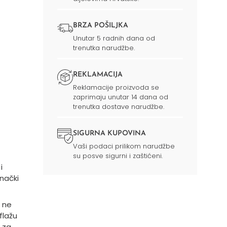
BRZA POŠILJKA
Unutar 5 radnih dana od
trenutka narudžbe.
REKLAMACIJA
Reklamacije proizvoda se
zaprimaju unutar 14 dana od
trenutka dostave narudžbe.
SIGURNA KUPOVINA
Vaši podaci prilikom narudžbe
su posve sigurni i zaštićeni.
i
nački
e ne
flažu
 za