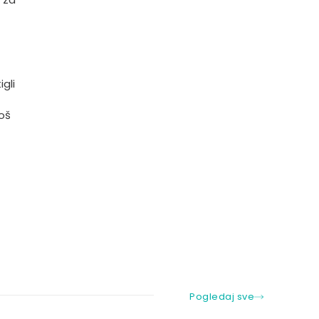
gli
još
Pogledaj sve