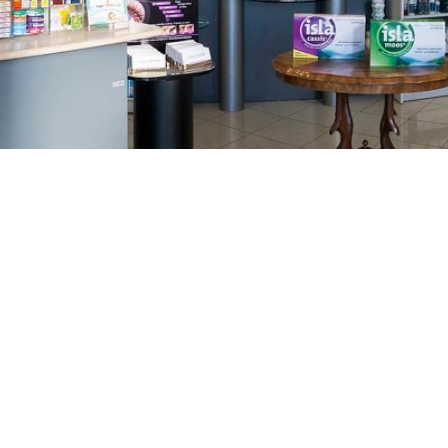
GAJNICE
Gandhijeva 3, Zagreb
01/3461-431
098/452-128
gajnice@ljekarne-
dvorzak.hr