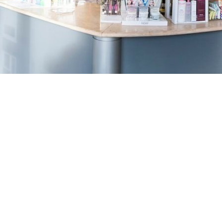
TREŠNJEVKA
Selska cesta 153, Zagreb
01/3022-794
099/2681-387
selska@ljekarne-
dvorzak.hr