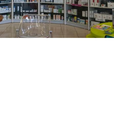
PREČKO
Slavenskog 6, Zagreb
01/3885-672
099/2681-389
precko@ljekarne-
dvorzak.hr