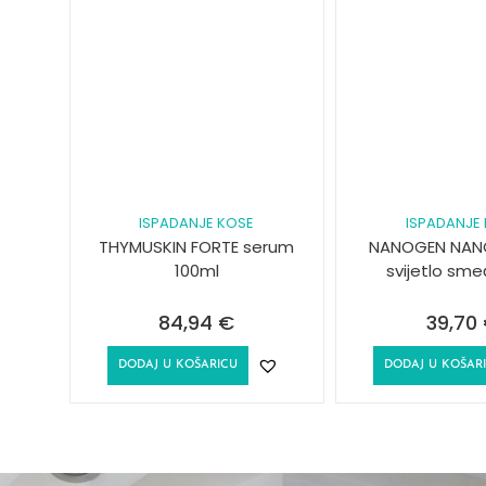
ISPADANJE KOSE
ISPADANJE
THYMUSKIN FORTE serum
NANOGEN NANO
100ml
svijetlo sm
84,94
€
39,70
DODAJ U KOŠARICU
DODAJ U KOŠAR