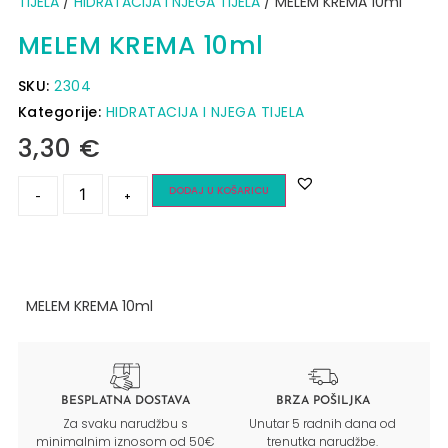
TIJELA
/
HIDRATACIJA I NJEGA TIJELA
/ MELEM KREMA 10ml
MELEM KREMA 10ml
SKU:
2304
Kategorije:
HIDRATACIJA I NJEGA TIJELA
3,30
€
DODAJ U KOŠARICU
-
+
MELEM KREMA 10ml
BESPLATNA DOSTAVA
BRZA POŠILJKA
Za svaku narudžbu s
Unutar 5 radnih dana od
minimalnim iznosom od 50€
trenutka narudžbe.