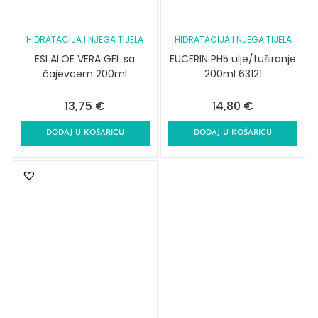
HIDRATACIJA I NJEGA TIJELA
HIDRATACIJA I NJEGA TIJELA
ESI ALOE VERA GEL sa
EUCERIN PH5 ulje/tuširanje
čajevcem 200ml
200ml 63121
13,75
€
14,80
€
DODAJ U KOŠARICU
DODAJ U KOŠARICU