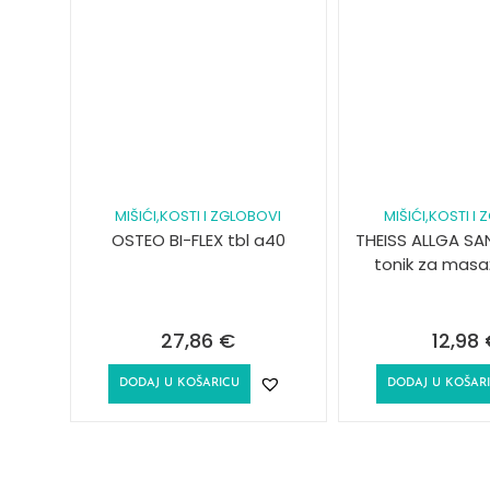
MIŠIĆI,KOSTI I ZGLOBOVI
MIŠIĆI,KOSTI I
OSTEO BI-FLEX tbl a40
THEISS ALLGA SAN
tonik za masa
27,86
€
12,98
DODAJ U KOŠARICU
DODAJ U KOŠAR