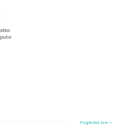
k
ratka
 puta
Pogledaj sve