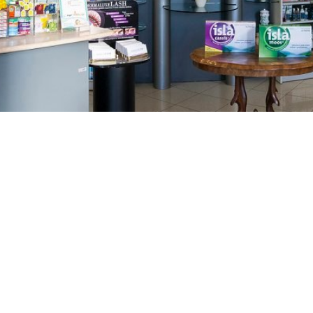
GAJNICE
Gandhijeva 3, Zagreb
01/3461-431
098/452-128
gajnice@ljekarne-
dvorzak.hr