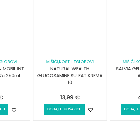
 ZGLOBOVI
MIŠIĆI,KOSTI I ZGLOBOVI
MIŠIĆI,K
 MOBIL INT.
NATURAL WEALTH
SALVIA GE
žu 250ml
GLUCOSAMINE SULFAT KREMA
10
€
13,99
€
ICU
DODAJ U KOŠARICU
DODAJ U