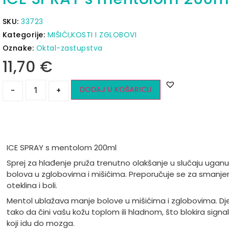
SKU:
33723
Kategorije:
MIŠIĆI,KOSTI I ZGLOBOVI
Oznake:
Oktal-zastupstva
11,70
€
DODAJ U KOŠARICU
-
+
ICE SPRAY s mentolom 200ml
Sprej za hlađenje pruža trenutno olakšanje u slučaju uganu
bolova u zglobovima i mišićima. Preporučuje se za smanje
oteklina i boli.
Mentol ublažava manje bolove u mišićima i zglobovima. Dje
tako da čini vašu kožu toplom ili hladnom, što blokira signal
koji idu do mozga.