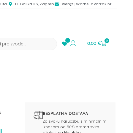
euta
D. Golika 36, Zagreb
web@ljekarne-dvorzak.hr
0
0,00
€
s
BESPLATNA DOSTAVA
Za svaku narudžbu s minimalnim
iznosom od 50€ prema svim
l
dijelovima Hrvatske.