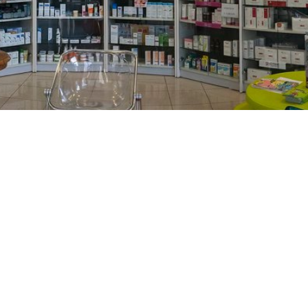
PREČKO
Slavenskog 6, Zagreb
01/3885-672
099/2681-389
precko@ljekarne-
dvorzak.hr