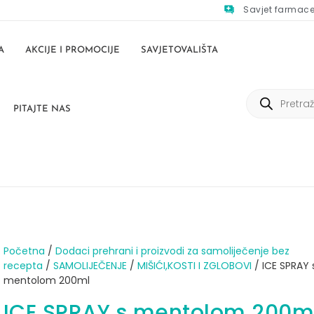
Savjet farmac
A
AKCIJE I PROMOCIJE
SAVJETOVALIŠTA
PITAJTE NAS
Početna
/
Dodaci prehrani i proizvodi za samoliječenje bez
recepta
/
SAMOLIJEČENJE
/
MIŠIĆI,KOSTI I ZGLOBOVI
/ ICE SPRAY 
mentolom 200ml
ICE SPRAY s mentolom 200m