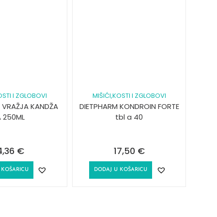
OSTI I ZGLOBOVI
MIŠIĆI,KOSTI I ZGLOBOVI
L VRAŽJA KANDŽA
DIETPHARM KONDROIN FORTE
A 250ML
tbl a 40
4,36
€
17,50
€
 KOŠARICU
DODAJ U KOŠARICU