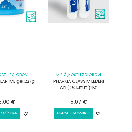
OSTI I ZGLOBOVI
MIŠIĆI,KOSTI I ZGLOBOVI
LAR ICE gel 227g
PHARMA CLASSIC LEDENI
GEL(2% MENT.)150
3,00
€
5,07
€
 KOŠARICU
DODAJ U KOŠARICU