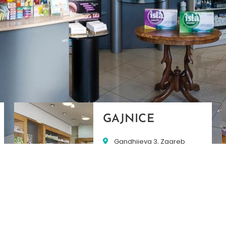
GAJNICE
Gandhijeva 3, Zagreb
01/3461-431
098/452-128
gajnice@ljekarne-
dvorzak.hr
PON - PET