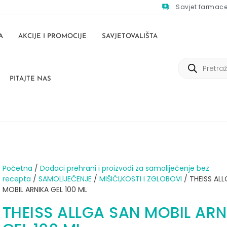
Savjet farmac
A
AKCIJE I PROMOCIJE
SAVJETOVALIŠTA
PITAJTE NAS
Početna
/
Dodaci prehrani i proizvodi za samoliječenje bez
recepta
/
SAMOLIJEČENJE
/
MIŠIĆI,KOSTI I ZGLOBOVI
/ THEISS ALL
MOBIL ARNIKA GEL 100 ML
THEISS ALLGA SAN MOBIL ARN