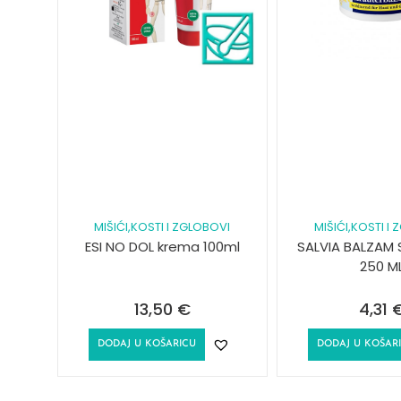
MIŠIĆI,KOSTI I ZGLOBOVI
MIŠIĆI,KOSTI I
ESI NO DOL krema 100ml
SALVIA BALZAM 
250 M
13,50
€
4,31
DODAJ U KOŠARICU
DODAJ U KOŠAR