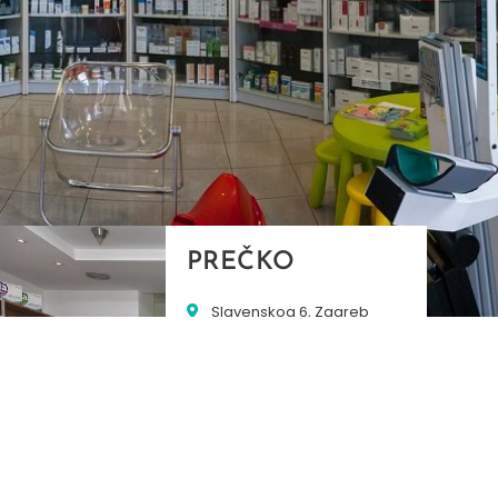
PREČKO
Slavenskog 6, Zagreb
01/3885-672
099/2681-389
precko@ljekarne-
dvorzak.hr
PON - PET