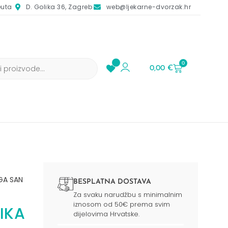
euta
D. Golika 36, Zagreb
web@ljekarne-dvorzak.hr
0
0,00
€
GA SAN
BESPLATNA DOSTAVA
Za svaku narudžbu s minimalnim
iznosom od 50€ prema svim
IKA
dijelovima Hrvatske.