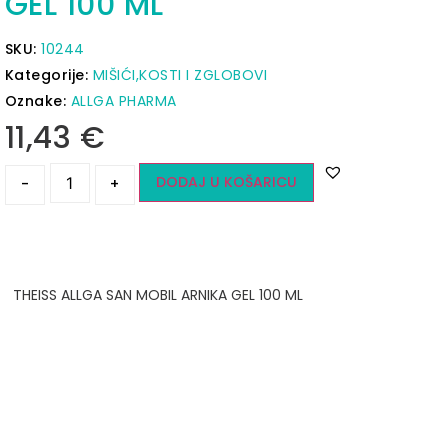
GEL 100 ML
SKU:
10244
Kategorije:
MIŠIĆI,KOSTI I ZGLOBOVI
Oznake:
ALLGA PHARMA
11,43
€
DODAJ U KOŠARICU
-
+
THEISS ALLGA SAN MOBIL ARNIKA GEL 100 ML