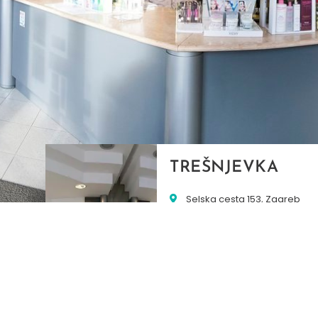
TREŠNJEVKA
Selska cesta 153, Zagreb
01/3022-794
099/2681-387
selska@ljekarne-
dvorzak.hr
PON - PET