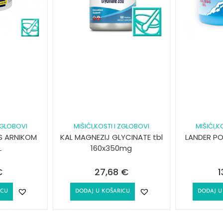
 ZGLOBOVI
MIŠIĆI,KOSTI I ZGLOBOVI
MIŠIĆI,K
S ARNIKOM
KAL MAGNEZIJ GLYCINATE tbl
LANDER PO
L
160x350mg
€
27,68
€
1
ICU
DODAJ U KOŠARICU
DODAJ U