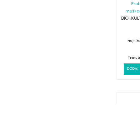
Prob
muškar
BIO-KUL
Najniža
Trenut
DODAJ 