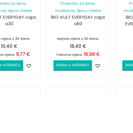
iotici za žene,
Probiotici za žene,
Pr
ce, djecu i bebe
muškarce, djecu i bebe
mušk
T EVERYDAY caps
BIO-KULT EVERYDAY caps
BIO
a30
a60
EVE
 cijena u 30 dana:
Najniža cijena u 30 dana:
10,40
€
18,40
€
9,77
€
16,98
€
na cijena:
Trenutna cijena:
U KOŠARICU
DODAJ U KOŠARICU
DOD