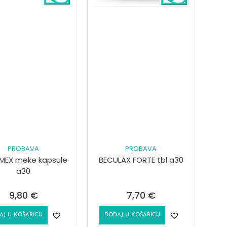
PROBAVA
PROBAVA
MEX meke kapsule
BECULAX FORTE tbl a30
a30
9,80
€
7,70
€
AJ U KOŠARICU
DODAJ U KOŠARICU