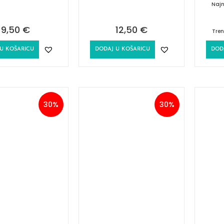
Najn
9,50
€
12,50
€
Tren
U KOŠARICU
DODAJ U KOŠARICU
DOD
30%
30%