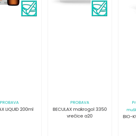
PROBAVA
PROBAVA
Pr
X LIQUID 200ml
BECULAX makrogol 3350
mušk
vrećice a20
BIO-K