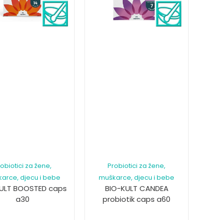
obiotici za žene,
Probiotici za žene,
arce, djecu i bebe
muškarce, djecu i bebe
ULT BOOSTED caps
BIO-KULT CANDEA
a30
probiotik caps a60