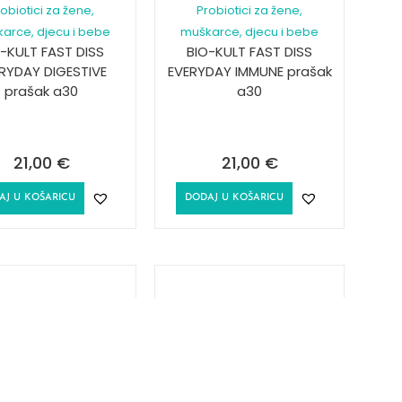
obiotici za žene,
Probiotici za žene,
arce, djecu i bebe
muškarce, djecu i bebe
-KULT FAST DISS
BIO-KULT FAST DISS
RYDAY DIGESTIVE
EVERYDAY IMMUNE prašak
prašak a30
a30
21,00
€
21,00
€
AJ U KOŠARICU
DODAJ U KOŠARICU