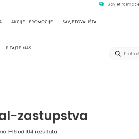
Savjet farmac
A
AKCIJE I PROMOCIJE
SAVJETOVALIŠTA
PITAJTE NAS
al-zastupstva
mo 1–16 od 104 rezultata