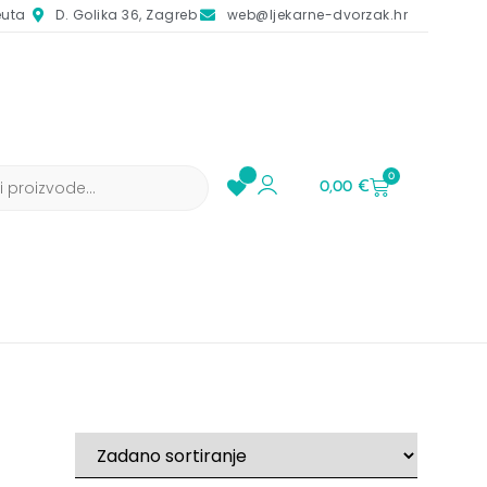
euta
D. Golika 36, Zagreb
web@ljekarne-dvorzak.hr
0
0,00
€