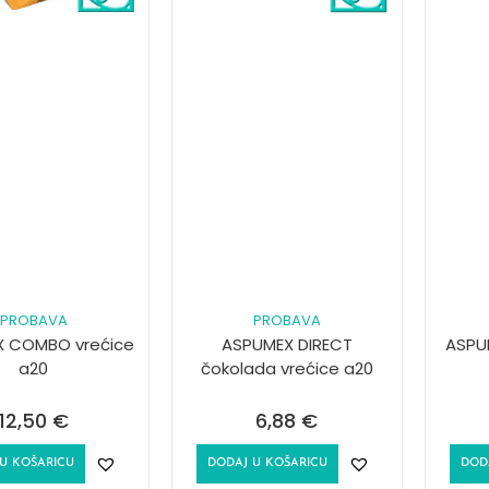
PROBAVA
PROBAVA
 COMBO vrećice
ASPUMEX DIRECT
ASPU
a20
čokolada vrećice a20
12,50
€
6,88
€
U KOŠARICU
DODAJ U KOŠARICU
DOD