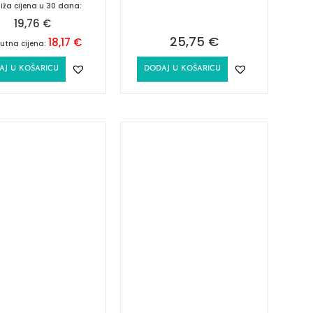
iža cijena u 30 dana:
19,76
€
25,75
€
18,17
€
utna cijena:
AJ U KOŠARICU
DODAJ U KOŠARICU