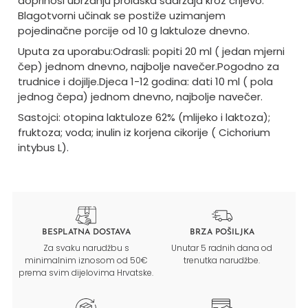
doprinosi ubrzanju prolaska sadržaja kroz crijevo.
Blagotvorni učinak se postiže uzimanjem
pojedinačne porcije od 10 g laktuloze dnevno.
Uputa za uporabu:
Odrasli: popiti 20 ml ( jedan mjerni
čep) jednom dnevno, najbolje navečer.
Pogodno za
trudnice i dojilje.
Djeca 1-12 godina: dati 10 ml ( pola
jednog čepa) jednom dnevno, najbolje navečer.
Sastojci: otopina laktuloze 62% (mlijeko i laktoza);
fruktoza; voda; inulin iz korjena cikorije ( Cichorium
intybus L).
BESPLATNA DOSTAVA
BRZA POŠILJKA
Za svaku narudžbu s
Unutar 5 radnih dana od
minimalnim iznosom od 50€
trenutka narudžbe.
prema svim dijelovima Hrvatske.