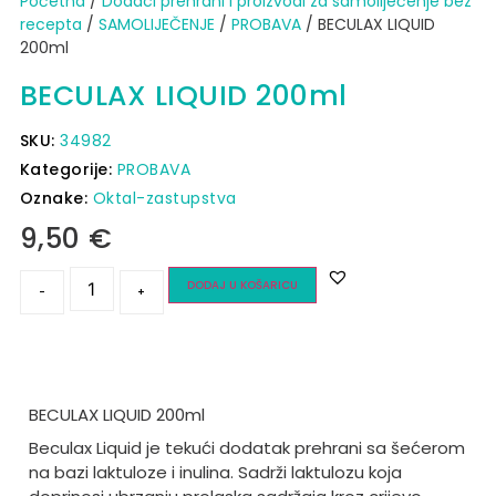
Početna
/
Dodaci prehrani i proizvodi za samoliječenje bez
recepta
/
SAMOLIJEČENJE
/
PROBAVA
/ BECULAX LIQUID
200ml
BECULAX LIQUID 200ml
SKU:
34982
Kategorije:
PROBAVA
Oznake:
Oktal-zastupstva
9,50
€
DODAJ U KOŠARICU
-
+
BECULAX LIQUID 200ml
Beculax Liquid je tekući dodatak prehrani sa šećerom
na bazi laktuloze i inulina. Sadrži laktulozu koja