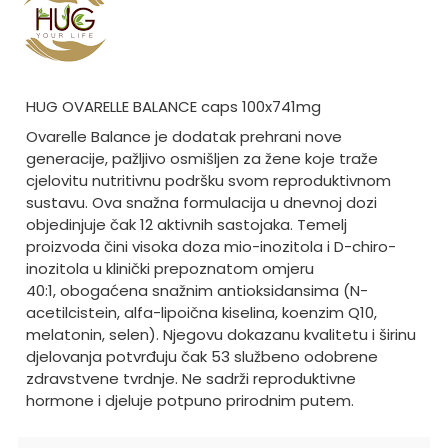
HUG OVARELLE BALANCE caps 100x741mg
Ovarelle Balance je dodatak prehrani nove
generacije, pažljivo osmišljen za žene koje traže
cjelovitu nutritivnu podršku svom reproduktivnom
sustavu. Ova snažna formulacija u dnevnoj dozi
objedinjuje čak 12 aktivnih sastojaka. Temelj
proizvoda čini visoka doza mio-inozitola i D-chiro-
inozitola u klinički prepoznatom omjeru
40:1, obogaćena snažnim antioksidansima (N-
acetilcistein, alfa-lipoična kiselina, koenzim Q10,
melatonin, selen). Njegovu dokazanu kvalitetu i širinu
djelovanja potvrđuju čak 53 službeno odobrene
zdravstvene tvrdnje. Ne sadrži reproduktivne
hormone i djeluje potpuno prirodnim putem.