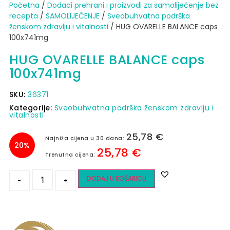
Početna
/
Dodaci prehrani i proizvodi za samoliječenje bez
recepta
/
SAMOLIJEČENJE
/
Sveobuhvatna podrška
ženskom zdravlju i vitalnosti
/ HUG OVARELLE BALANCE caps
100x741mg
HUG OVARELLE BALANCE caps
100x741mg
SKU:
36371
Kategorije:
Sveobuhvatna podrška ženskom zdravlju i
vitalnosti
25,78
€
Najniža cijena u 30 dana:
20%
25,78
€
Trenutna cijena:
DODAJ U KOŠARICU
-
+