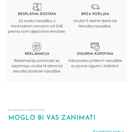
BESPLATNA DOSTAVA
BRZA POŠILJKA
Za svaku narudžbu s
Unutar 5 radnih dana od
minimalnim iznosom od 50€
trenutka narudžbe.
prema svim dijelovima Hrvatske.
REKLAMACIJA
SIGURNA KUPOVINA
Reklamacije proizvoda se
Vaši podaci prilikom narudžbe
zaprimaju unutar 14 dana od
su posve sigurni i zaštićeni.
trenutka dostave narudžbe.
POVEZANI PROIZVODI
MOGLO BI VAS ZANIMATI
Pogledaj sve