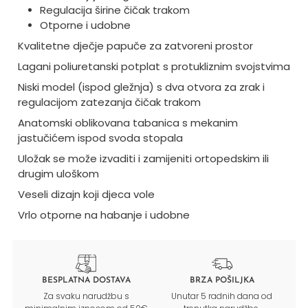
Regulacija širine čičak trakom
Otporne i udobne
Kvalitetne dječje papuče za zatvoreni prostor
Lagani poliuretanski potplat s protukliznim svojstvima
Niski model (ispod gležnja) s dva otvora za zrak i
regulacijom zatezanja čičak trakom
Anatomski oblikovana tabanica s mekanim
jastučićem ispod svoda stopala
Uložak se može izvaditi i zamijeniti ortopedskim ili
drugim uloškom
Veseli dizajn koji djeca vole
Vrlo otporne na habanje i udobne
BESPLATNA DOSTAVA
BRZA POŠILJKA
Za svaku narudžbu s
Unutar 5 radnih dana od