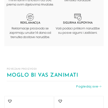
minimalnim iznosom od 50€
trenutka narudžbe.
prema svim dijelovima Hrvatske.
REKLAMACIJA
SIGURNA KUPOVINA
Reklamacije proizvoda se
Vaši podaci prilikom narudžbe
zaprimaju unutar 14 dana od
su posve sigurni i zaštićeni.
trenutka dostave narudžbe.
POVEZANI PROIZVODI
MOGLO BI VAS ZANIMATI
Pogledaj sve