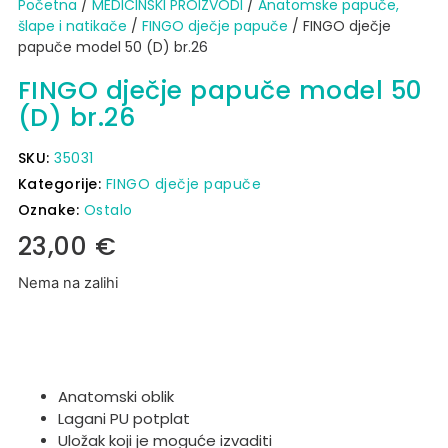
Početna
/
MEDICINSKI PROIZVODI
/
Anatomske papuče,
šlape i natikače
/
FINGO dječje papuče
/ FINGO dječje
papuče model 50 (D) br.26
FINGO dječje papuče model 50
(D) br.26
SKU:
35031
Kategorije:
FINGO dječje papuče
Oznake:
Ostalo
23,00
€
Nema na zalihi
Anatomski oblik
Lagani PU potplat
Uložak koji je moguće izvaditi