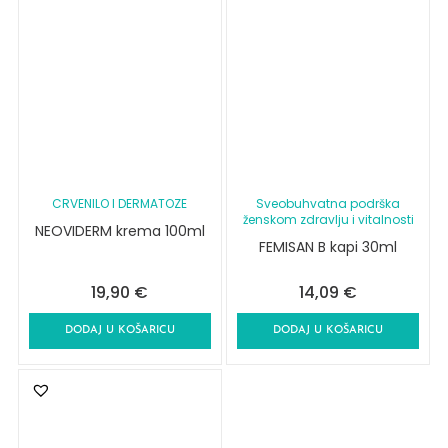
CRVENILO I DERMATOZE
Sveobuhvatna podrška
ženskom zdravlju i vitalnosti
NEOVIDERM krema 100ml
FEMISAN B kapi 30ml
19,90
€
14,09
€
DODAJ U KOŠARICU
DODAJ U KOŠARICU