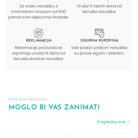
Za svaku narudžbu s
Unutar 5 radnih dana od
minimalnim iznosom od 50€
trenutka narudžbe.
prema svim dijelovima Hrvatske.
REKLAMACIJA
SIGURNA KUPOVINA
Reklamacije proizvoda se
Vaši podaci prilikom narudžbe
zaprimaju unutar 14 dana od
su posve sigurni i zaštićeni.
trenutka dostave narudžbe.
POVEZANI PROIZVODI
MOGLO BI VAS ZANIMATI
Pogledaj sve