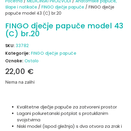
Početna
/
MEDICINSKI PROIZVODI
/
Anatomske papuče,
šlape i natikače
/
FINGO dječje papuče
/ FINGO dječje
papuče model 43 (C) br.20
FINGO dječje papuče model 43
(C) br.20
SKU:
33782
Kategorije:
FINGO dječje papuče
Oznake:
Ostalo
22,00
€
Nema na zalihi
Kvalitetne dječje papuče za zatvoreni prostor
Lagani poliuretanski potplat s protukliznim
svojstvima
Niski model (ispod gležnja) s dva otvora za zrak i