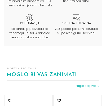
minimalnim iznosom od 50€
trenutka narudžbe.
prema svim dijelovima Hrvatske.
REKLAMACIJA
SIGURNA KUPOVINA
Reklamacije proizvoda se
Vaši podaci prilikom narudžbe
zaprimaju unutar 14 dana od
su posve sigurni i zaštićeni.
trenutka dostave narudžbe.
POVEZANI PROIZVODI
MOGLO BI VAS ZANIMATI
Pogledaj sve