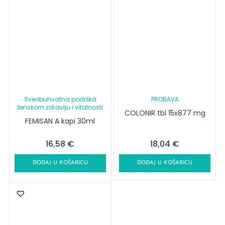
Sveobuhvatna podrška
PROBAVA
ženskom zdravlju i vitalnosti
COLONIR tbl 15x877 mg
FEMISAN A kapi 30ml
16,58
€
18,04
€
DODAJ U KOŠARICU
DODAJ U KOŠARICU