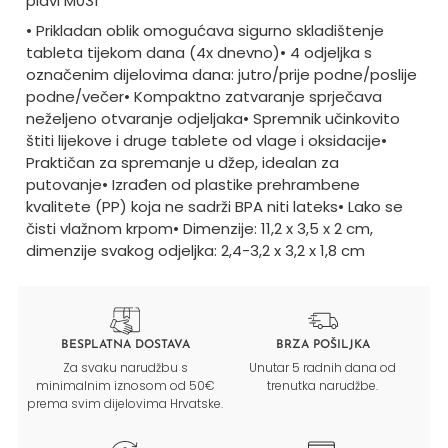
plavi M031
• Prikladan oblik omogućava sigurno skladištenje
tableta tijekom dana (4x dnevno)
• 4 odjeljka s
označenim dijelovima dana: jutro/prije podne/poslije
podne/večer
• Kompaktno zatvaranje sprječava
neželjeno otvaranje odjeljaka
• Spremnik učinkovito
štiti lijekove i druge tablete od vlage i oksidacije
•
Praktičan za spremanje u džep, idealan za
putovanje
• Izrađen od plastike prehrambene
kvalitete (PP) koja ne sadrži BPA niti lateks
• Lako se
čisti vlažnom krpom
• Dimenzije: 11,2 x 3,5 x 2 cm,
dimenzije svakog odjeljka: 2,4-3,2 x 3,2 x 1,8 cm
BESPLATNA DOSTAVA
BRZA POŠILJKA
Za svaku narudžbu s
Unutar 5 radnih dana od
minimalnim iznosom od 50€
trenutka narudžbe.
prema svim dijelovima Hrvatske.