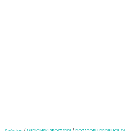
Početna
/
MEDICINSKI PROIZVODI
/
DOZATORI I DROBILICE ZA