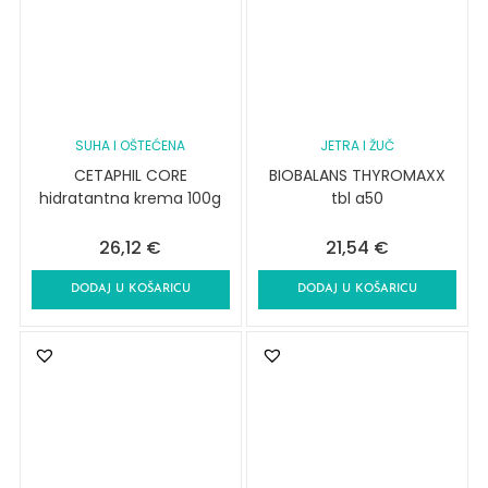
SUHA I OŠTEĆENA
JETRA I ŽUČ
CETAPHIL CORE
BIOBALANS THYROMAXX
hidratantna krema 100g
tbl a50
26,12
€
21,54
€
DODAJ U KOŠARICU
DODAJ U KOŠARICU