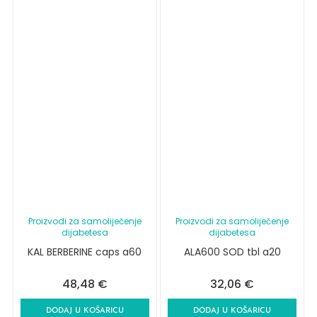
Proizvodi za samoliječenje
Proizvodi za samoliječenje
dijabetesa
dijabetesa
KAL BERBERINE caps a60
ALA600 SOD tbl a20
48,48
€
32,06
€
DODAJ U KOŠARICU
DODAJ U KOŠARICU