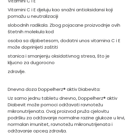
Vitamini C i E
Vitamini C i E djeluju kao snažni antioksidansi koji
pomažu u neutralizaciji
slobodnih radikala. Zbog pojacane proizvodnje ovih
štetnih molekula kod
osoba sa dijabetesom, dodatni unos vitamina C i E
može doprinijeti zaštiti
stanica i smanjenju oksidativnog stresa, što je
kljucno za dugorocno
zdravlje.
Dnevna doza Doppelherz® aktiv Diabevita:
Uz samo jednu tabletu dnevno, Doppelherz® aktiv
Diabevit može pomoci održavati ravnotežu
mikronutrijenata. Ovaj proizvod pruža cjelovitu
podršku za održavanje normalne razine glukoze u krvi,
normalan imunitet, ravnotežu mikronutrijenata i
održavanje opceg zdravlja.