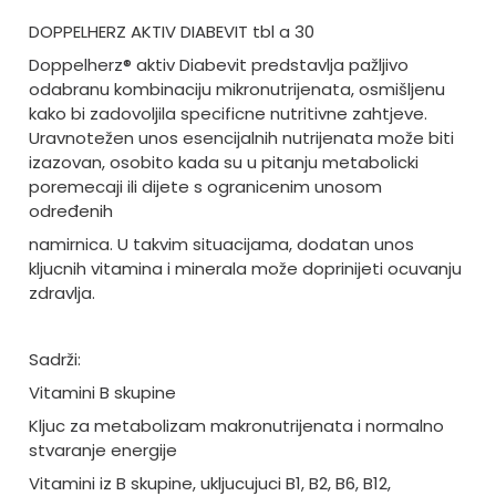
DOPPELHERZ AKTIV DIABEVIT tbl a 30
Doppelherz® aktiv Diabevit predstavlja pažljivo
odabranu kombinaciju mikronutrijenata, osmišljenu
kako bi zadovoljila specificne nutritivne zahtjeve.
Uravnotežen unos esencijalnih nutrijenata može biti
izazovan, osobito kada su u pitanju metabolicki
poremecaji ili dijete s ogranicenim unosom
određenih
namirnica. U takvim situacijama, dodatan unos
kljucnih vitamina i minerala može doprinijeti ocuvanju
zdravlja.
Sadrži:
Vitamini B skupine
Kljuc za metabolizam makronutrijenata i normalno
stvaranje energije
Vitamini iz B skupine, ukljucujuci B1, B2, B6, B12,