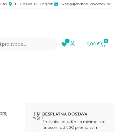
euta
D. Golika 36, Zagreb
web@ljekarne-dvorzak.hr
0
0,00
€
prej
BESPLATNA DOSTAVA
Za svaku narudžbu s minimalnim
iznosom od 50€ prema svim