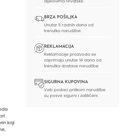
dijelovima Hrvatske.
BRZA POŠILJKA
Unutar 5 radnih dana od
trenutka narudžbe.
REKLAMACIJA
Reklamacije proizvoda se
zaprimaju unutar 14 dana od
trenutka dostave narudžbe.
SIGURNA KUPOVINA
Vaši podaci prilikom narudžbe
su posve sigurni i zaštićeni.
voda
pri
in koji
ne,