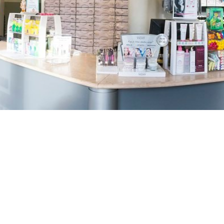
TREŠNJEVKA
Selska cesta 153, Zagreb
01/3022-794