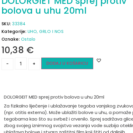
DOLORGIET MED sprej protiv
bolova u uhu 20ml
SKU:
33384
Kategorije:
UHO, GRLO I NOS
Oznake:
Ostalo
10,38
€
DODAJ U KOŠARICU
-
+
DOLORGEIT MED sprej protiv bolova u uhu 20ml
Za fizikalno liječenje i ublažavanje tegoba vanjskog zvuko
(npr. otitis externa). Može ublažiti bolove u uhu, a pomaže 
tegobama kao što su svrbež i crvenilo. Sprej sadržava glicer
zbog svojeg iznimnog svojstva vezanja vode suzbija otekli
ublažava bolove i stvara zaštitni film koji štiti od daljnjih