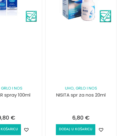
 GRLO I NOS
UHO, GRLO I NOS
R spray 100ml
NISITA spr za nos 20ml
9,80
€
6,80
€
 KOŠARICU
DODAJ U KOŠARICU