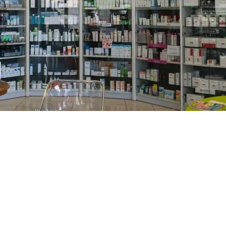
PREČKO
Slavenskog 6, Zagreb
01/3885-672