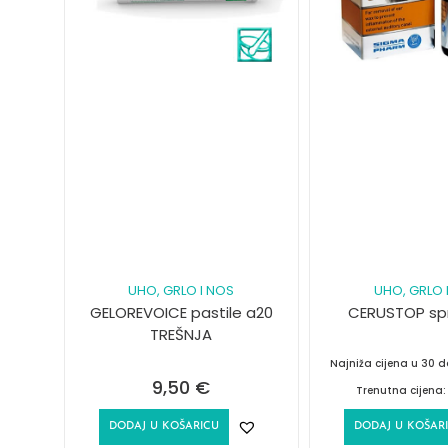
UHO, GRLO I NOS
UHO, GRLO 
GELOREVOICE pastile a20
CERUSTOP spr
TREŠNJA
Najniža cijena u 30 
9,50
€
Trenutna cijena
DODAJ U KOŠARICU
DODAJ U KOŠAR