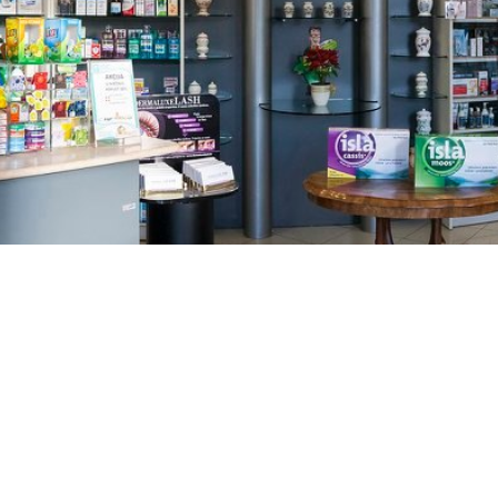
GAJNICE
Gandhijeva 3, Zagreb
01/3461-431