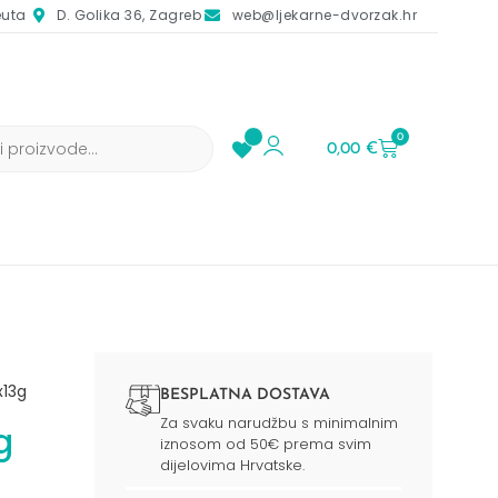
euta
D. Golika 36, Zagreb
web@ljekarne-dvorzak.hr
0
0,00
€
x13g
BESPLATNA DOSTAVA
Za svaku narudžbu s minimalnim
g
iznosom od 50€ prema svim
dijelovima Hrvatske.