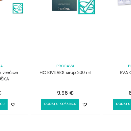
VA
PROBAVA
P
 vrećice
HC KIVILAKS sirup 200 ml
EVA 
UŠKA
€
9,96
€
ICU
DODAJ U KOŠARICU
DODAJ U