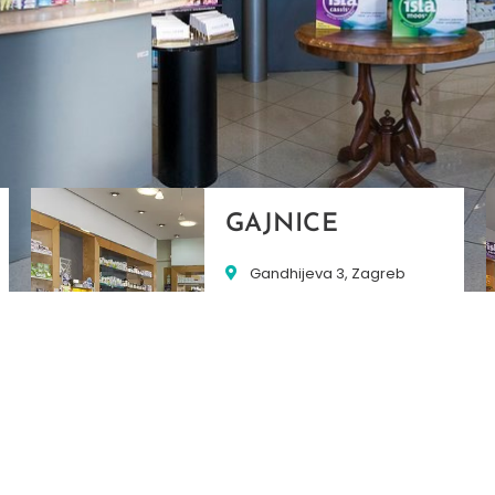
GAJNICE
Gandhijeva 3, Zagreb
01/3461-431
098/452-128
gajnice@ljekarne-
dvorzak.hr
PON - PET
07:00 - 20:00