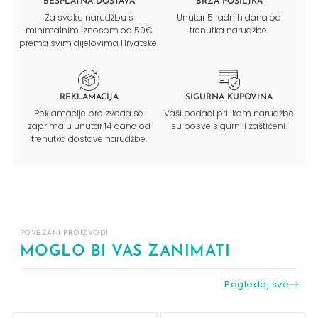
BESPLATNA DOSTAVA
BRZA POŠILJKA
Za svaku narudžbu s
Unutar 5 radnih dana od
minimalnim iznosom od 50€
trenutka narudžbe.
prema svim dijelovima Hrvatske.
REKLAMACIJA
SIGURNA KUPOVINA
Reklamacije proizvoda se
Vaši podaci prilikom narudžbe
zaprimaju unutar 14 dana od
su posve sigurni i zaštićeni.
trenutka dostave narudžbe.
POVEZANI PROIZVODI
MOGLO BI VAS ZANIMATI
Pogledaj sve