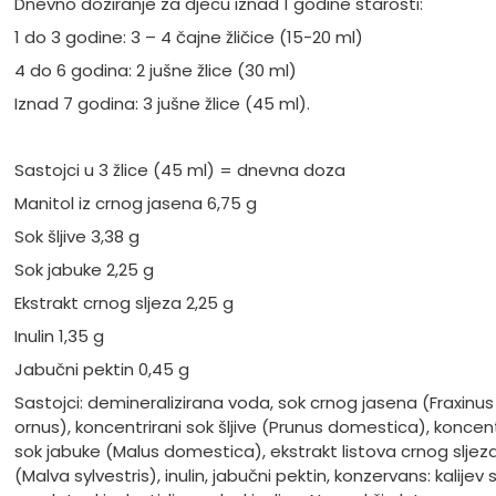
Dnevno doziranje za djecu iznad 1 godine starosti:
1 do 3 godine: 3 – 4 čajne žličice (15-20 ml)
4 do 6 godina: 2 jušne žlice (30 ml)
Iznad 7 godina: 3 jušne žlice (45 ml).
Sastojci u 3 žlice (45 ml) = dnevna doza
Manitol iz crnog jasena 6,75 g
Sok šljive 3,38 g
Sok jabuke 2,25 g
Ekstrakt crnog sljeza 2,25 g
Inulin 1,35 g
Jabučni pektin 0,45 g
Sastojci: demineralizirana voda, sok crnog jasena (Fraxinus
ornus), koncentrirani sok šljive (Prunus domestica), koncent
sok jabuke (Malus domestica), ekstrakt listova crnog sljez
(Malva sylvestris), inulin, jabučni pektin, konzervans: kalijev 