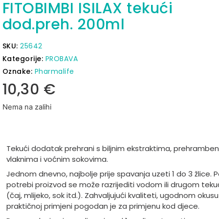
FITOBIMBI ISILAX tekući
dod.preh. 200ml
SKU:
25642
Kategorije:
PROBAVA
Oznake:
Pharmalife
10,30
€
Nema na zalihi
Tekući dodatak prehrani s biljnim ekstraktima, prehrambe
vlaknima i voćnim sokovima.
Jednom dnevno, najbolje prije spavanja uzeti 1 do 3 žlice. 
potrebi proizvod se može razrijediti vodom ili drugom tek
(čaj, mlijeko, sok itd.). Zahvaljujući kvaliteti, ugodnom okusu 
praktičnoj primjeni pogodan je za primjenu kod djece.