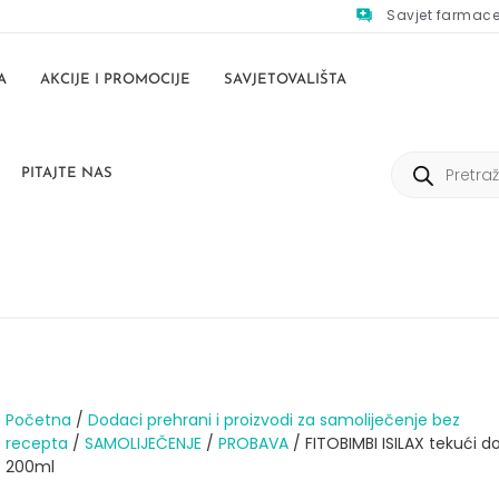
Savjet farmac
A
AKCIJE I PROMOCIJE
SAVJETOVALIŠTA
PITAJTE NAS
Početna
/
Dodaci prehrani i proizvodi za samoliječenje bez
recepta
/
SAMOLIJEČENJE
/
PROBAVA
/ FITOBIMBI ISILAX tekući d
200ml