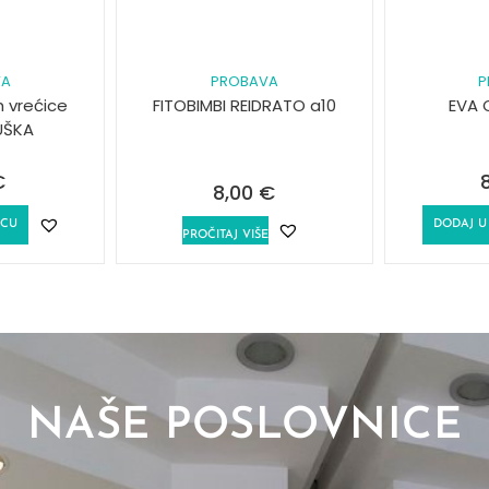
VA
PROBAVA
P
 vrećice
FITOBIMBI REIDRATO a10
EVA 
UŠKA
€
8,00
€
ICU
DODAJ U
PROČITAJ VIŠE
NAŠE POSLOVNICE