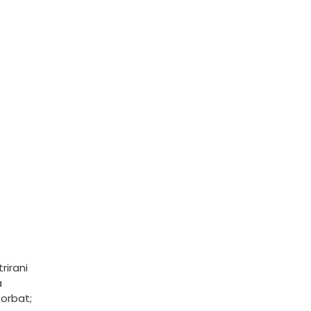
rirani
a
sorbat;