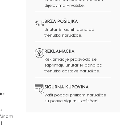
dijelovima Hrvatske.
BRZA POŠILJKA
Unutar 5 radnih dana od
trenutka narudžbe.
REKLAMACIJA
Reklamacije proizvoda se
zaprimaju unutar 14 dana od
trenutka dostave narudžbe.
SIGURNA KUPOVINA
nim
Vaši podaci prilikom narudžbe
su posve sigurni i zaštićeni.
Po
ućinom
i