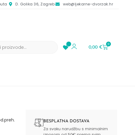
euta
D. Golika 36, Zagreb
web@ljekarne-dvorzak.hr
0
0,00
€
od.preh.
BESPLATNA DOSTAVA
Za svaku narudžbu s minimalnim
iznosom od 50€ prema svim