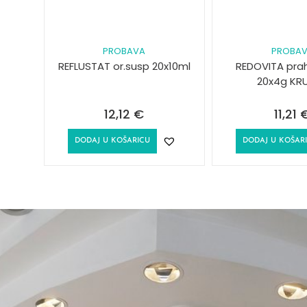
PROBAVA
PROBA
REFLUSTAT or.susp 20x10ml
REDOVITA prah
20x4g KR
12,12
€
11,21
DODAJ U KOŠARICU
DODAJ U KOŠAR