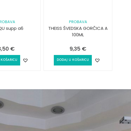
ROBAVA
PROBAVA
QU supp a6
THEISS ŠVEDSKA GORČICA A
100ML
8,50
€
9,35
€
 KOŠARICU
DODAJ U KOŠARICU