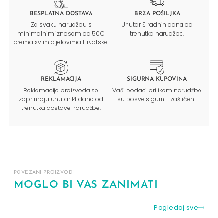
BESPLATNA DOSTAVA
BRZA POŠILJKA
Za svaku narudžbu s
Unutar 5 radnih dana od
minimalnim iznosom od 50€
trenutka narudžbe.
prema svim dijelovima Hrvatske.
REKLAMACIJA
SIGURNA KUPOVINA
Reklamacije proizvoda se
Vaši podaci prilikom narudžbe
zaprimaju unutar 14 dana od
su posve sigurni i zaštićeni.
trenutka dostave narudžbe.
POVEZANI PROIZVODI
MOGLO BI VAS ZANIMATI
Pogledaj sve