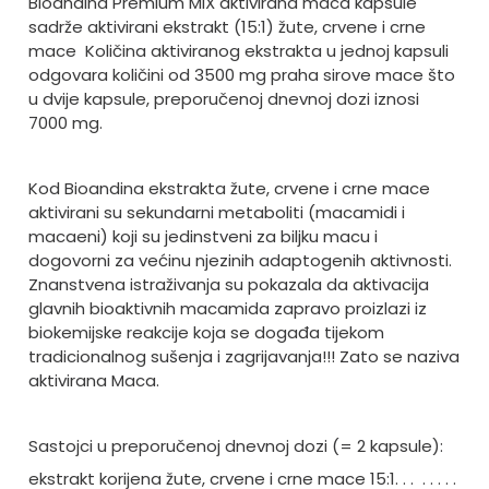
Bioandina Premium MIX aktivirana maca kapsule
sadrže aktivirani ekstrakt (15:1) žute, crvene i crne
mace
Količina aktiviranog ekstrakta u jednoj kapsuli
odgovara količini od 3500 mg praha sirove mace što
u dvije kapsule, preporučenoj dnevnoj dozi iznosi
7000 mg.
Kod Bioandina ekstrakta žute, crvene i crne mace
aktivirani su sekundarni metaboliti (macamidi i
macaeni) koji su jedinstveni za biljku macu i
dogovorni za većinu njezinih adaptogenih aktivnosti.
Znanstvena istraživanja su pokazala da aktivacija
glavnih bioaktivnih macamida zapravo proizlazi iz
biokemijske reakcije koja se događa tijekom
tradicionalnog sušenja i zagrijavanja!!! Zato se naziva
aktivirana Maca.
Sastojci u preporučenoj dnevnoj dozi (= 2 kapsule):
ekstrakt korijena žute, crvene i crne mace 15:1. . .
. . . . .