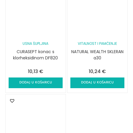
USNA ŠUPLJINA
VITALNOST I PAMČENJE
CURASEPT konac s
NATURAL WEALTH SKLERAN
klorheksidinom DF820
a30
10,13
€
10,24
€
DODAJ U KOŠARICU
DODAJ U KOŠARICU