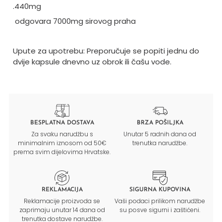
.440mg
odgovara 7000mg sirovog praha
Upute za upotrebu: Preporučuje se popiti jednu do
dvije kapsule dnevno uz obrok ili čašu vode.
BESPLATNA DOSTAVA
BRZA POŠILJKA
Za svaku narudžbu s
Unutar 5 radnih dana od
minimalnim iznosom od 50€
trenutka narudžbe.
prema svim dijelovima Hrvatske.
REKLAMACIJA
SIGURNA KUPOVINA
Reklamacije proizvoda se
Vaši podaci prilikom narudžbe
zaprimaju unutar 14 dana od
su posve sigurni i zaštićeni.
trenutka dostave narudžbe.