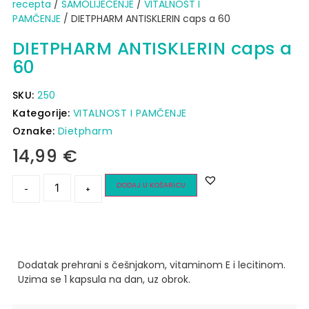
recepta
/
SAMOLIJEČENJE
/
VITALNOST I
PAMČENJE
/ DIETPHARM ANTISKLERIN caps a 60
DIETPHARM ANTISKLERIN caps a
60
SKU:
250
Kategorije:
VITALNOST I PAMČENJE
Oznake:
Dietpharm
14,99
€
DODAJ U KOŠARICU
-
+
Dodatak prehrani s češnjakom, vitaminom E i lecitinom.
Uzima se 1 kapsula na dan, uz obrok.