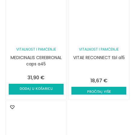
VITALNOST I PAMČENJE
VITALNOST I PAMČENJE
MEDICINALIS CEREBRONAL
VITAE RECONNECT tbl a15
caps a45
31,90
€
18,67
€
DODAJ U KOŠARICU
PROČITAJ VIŠE