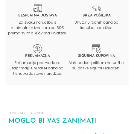
BESPLATNA DOSTAVA
BRZA POŠILJKA
Za svaku narudžbu s
Unutar 5 radnih dana od
minimalnim iznosom od 50€
trenutka narudžbe.
prema svim dijelovima Hrvatske.
REKLAMACIJA
SIGURNA KUPOVINA
Reklamacije proizvoda se
Vaši podaci prilikom narudžbe
zaprimaju unutar 14 dana od
su posve sigurni i zaštićeni.
trenutka dostave narudžbe.
POVEZANI PROIZVODI
MOGLO BI VAS ZANIMATI