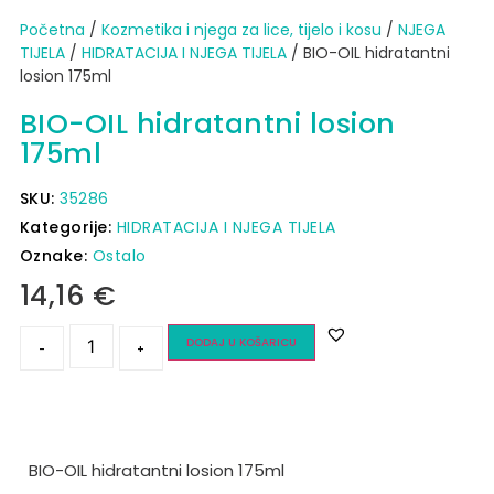
Početna
/
Kozmetika i njega za lice, tijelo i kosu
/
NJEGA
TIJELA
/
HIDRATACIJA I NJEGA TIJELA
/ BIO-OIL hidratantni
losion 175ml
BIO-OIL hidratantni losion
175ml
SKU:
35286
Kategorije:
HIDRATACIJA I NJEGA TIJELA
Oznake:
Ostalo
14,16
€
DODAJ U KOŠARICU
-
+
BIO-OIL hidratantni losion 175ml