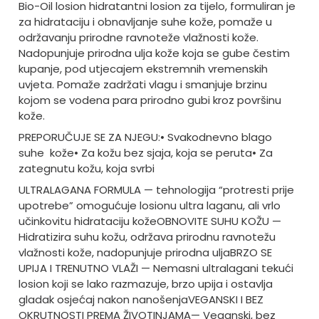
Bio-Oil losion hidratantni losion za tijelo, formuliran je
za hidrataciju i obnavljanje suhe kože, pomaže u
održavanju prirodne ravnoteže vlažnosti kože.
Nadopunjuje prirodna ulja kože koja se gube čestim
kupanje, pod utjecajem ekstremnih vremenskih
uvjeta. Pomaže zadržati vlagu i smanjuje brzinu
kojom se vodena para prirodno gubi kroz površinu
kože.
PREPORUČUJE SE ZA NJEGU:
• Svakodnevno blago
suhe kože
• Za kožu bez sjaja, koja se peruta
• Za
zategnutu kožu, koja svrbi
ULTRALAGANA FORMULA — tehnologija “protresti prije
upotrebe” omogućuje losionu ultra laganu, ali vrlo
učinkovitu hidrataciju kože
OBNOVITE SUHU KOŽU —
Hidratizira suhu kožu, održava prirodnu ravnotežu
vlažnosti kože, nadopunjuje prirodna ulja
BRZO SE
UPIJA I TRENUTNO VLAŽI — Nemasni ultralagani tekući
losion koji se lako razmazuje, brzo upija i ostavlja
gladak osjećaj nakon nanošenja
VEGANSKI I BEZ
OKRUTNOSTI PREMA ŽIVOTINJAMA— Veganski, bez