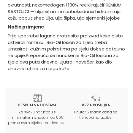
okrutnosti, nekomedogen i 100% reciklirajući
PREMIUM
SASTOJCI — ulja, vitamini i antioksidansi hidratiziraju
kožu poput shea ulja, ulja šipka, ulja sjemenki jojobe
Način primjene
Prije upotrebe lagano protresite proizvod kako biste
aktivirali formulu. Bio-Oil losion za tijelo treba
umasirati kružnim pokretima po tijelu dok se potpuno
ne upije.
Preporuča se nanošenje Bio-Oil losiona za
tijelo dva puta dnevno, ujutro i navečer, kao dio
dnevne rutine za njegu kože.
BESPLATNA DOSTAVA
BRZA POŠILJKA
Za svaku narudžbu s
Unutar 5 radnih dana od
minimalnim iznosom od 50€
trenutka narudžbe.
prema svim dijelovima Hrvatske.