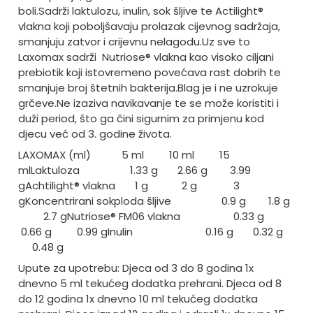
boli.
Sadrži laktulozu, inulin, sok šljive te Actilight®
vlakna koji poboljšavaju prolazak cijevnog sadržaja,
smanjuju zatvor i crijevnu nelagodu.
Uz sve to
Laxomax sadrži Nutriose® vlakna kao visoko ciljani
prebiotik koji istovremeno povećava rast dobrih te
smanjuje broj štetnih bakterija.
Blag je i ne uzrokuje
grčeve.
Ne izaziva navikavanje te se može koristiti i
duži period, što ga čini sigurnim za primjenu kod
djecu već od 3. godine života.
LAXOMAX (ml) 5 ml 10 ml 15
ml
Laktuloza 1.33 g 2.66 g 3.99
g
Achtilight® vlakna 1 g 2 g 3
g
Koncentrirani sok
ploda šljive 0.9 g 1.8 g
2.7 g
Nutriose® FM
06 vlakna 0.33 g
0.66 g 0.99 g
Inulin 0.16 g 0.32 g
0.48 g
Upute za upotrebu: Djeca od 3 do 8 godina 1x
dnevno 5 ml tekućeg dodatka prehrani. Djeca od 8
do 12 godina 1x dnevno 10 ml tekućeg dodatka