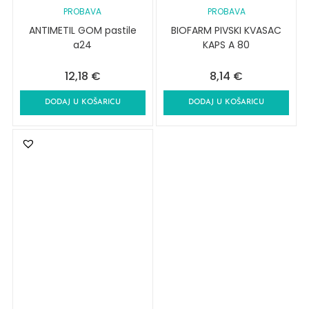
PROBAVA
PROBAVA
ANTIMETIL GOM pastile
BIOFARM PIVSKI KVASAC
a24
KAPS A 80
12,18
€
8,14
€
DODAJ U KOŠARICU
DODAJ U KOŠARICU