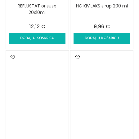
REFLUSTAT or.susp
HC KIVILAKS sirup 200 ml
20x10ml
12,12
€
9,96
€
DODAJ U KOŠARICU
DODAJ U KOŠARICU