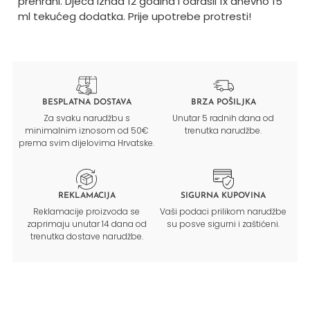
prehrani. Djeca iznad 12 godina i odrasli 1x dnevno 15
ml tekućeg dodatka. Prije upotrebe protresti!
BESPLATNA DOSTAVA
BRZA POŠILJKA
Za svaku narudžbu s
Unutar 5 radnih dana od
minimalnim iznosom od 50€
trenutka narudžbe.
prema svim dijelovima Hrvatske.
REKLAMACIJA
SIGURNA KUPOVINA
Reklamacije proizvoda se
Vaši podaci prilikom narudžbe
zaprimaju unutar 14 dana od
su posve sigurni i zaštićeni.
trenutka dostave narudžbe.