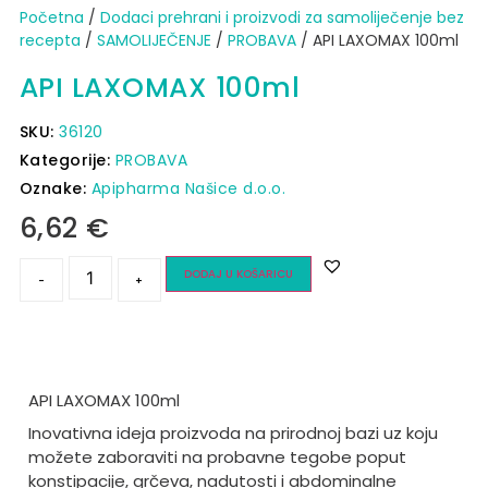
Početna
/
Dodaci prehrani i proizvodi za samoliječenje bez
recepta
/
SAMOLIJEČENJE
/
PROBAVA
/ API LAXOMAX 100ml
API LAXOMAX 100ml
SKU:
36120
Kategorije:
PROBAVA
Oznake:
Apipharma Našice d.o.o.
6,62
€
DODAJ U KOŠARICU
-
+
API LAXOMAX 100ml
Inovativna ideja proizvoda na prirodnoj bazi uz koju
možete zaboraviti na probavne tegobe poput
konstipacije, grčeva, nadutosti i abdominalne