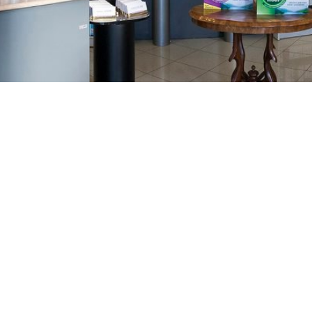
GAJNICE
Gandhijeva 3, Zagreb
01/3461-431
098/452-128
gajnice@ljekarne-
dvorzak.hr
PON - PET
07:00 - 20:00