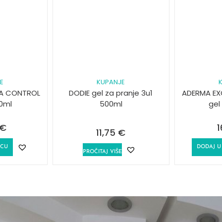
E
KUPANJE
A CONTROL
DODIE gel za pranje 3u1
ADERMA E
0ml
500ml
gel
€
1
11,75
€
ICU
DODAJ U
PROČITAJ VIŠE