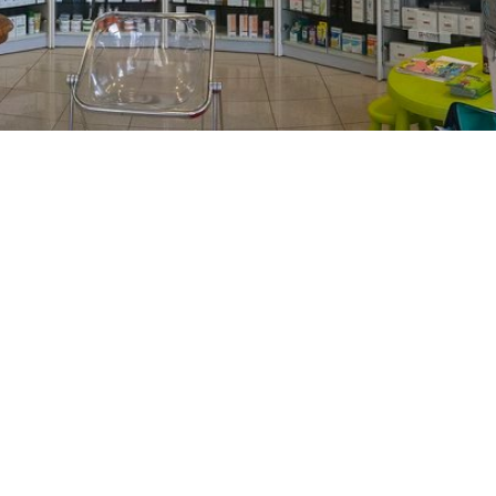
PREČKO
Slavenskog 6, Zagreb
01/3885-672
099/2681-389
precko@ljekarne-
dvorzak.hr
PON - PET
07:00 - 20:00