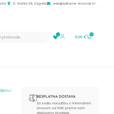
euta
D. Golika 36, Zagreb
web@ljekarne-dvorzak.hr
0
0,00
€
djecu i
BESPLATNA DOSTAVA
Za svaku narudžbu s minimalnim
iznosom od 50€ prema svim
dijelovima Hrvatske.