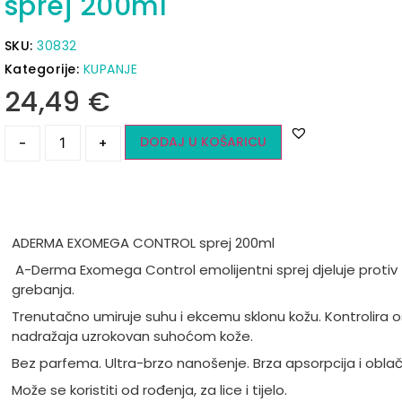
sprej 200ml
SKU:
30832
Kategorije:
KUPANJE
24,49
€
DODAJ U KOŠARICU
-
+
ADERMA EXOMEGA CONTROL sprej 200ml
A-Derma Exomega Control emolijentni sprej djeluje protiv
grebanja.
Trenutačno umiruje suhu i ekcemu sklonu kožu. Kontrolira o
nadražaja uzrokovan suhoćom kože.
Bez parfema. Ultra-brzo nanošenje. Brza apsorpcija i oblač
Može se koristiti od rođenja, za lice i tijelo.