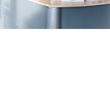
TREŠNJEVKA
Selska cesta 153, Zagreb
01/3022-794
099/2681-387
selska@ljekarne-
dvorzak.hr
PON - PET
07:00 - 20:00