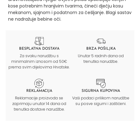
kose potrebnim hranjivim tvarima, čineći dječju kosu
mekanom, sjajnom i podatnom za češljanje. Blagi sastav
ne nadražuje bebine oči.
BESPLATNA DOSTAVA
BRZA POŠILJKA
Za svaku narudžbu s
Unutar 5 radnih dana od
minimalnim iznosom od 50€
trenutka narudžbe.
prema svim dijelovima Hrvatske.
REKLAMACIJA
SIGURNA KUPOVINA
Reklamacije proizvoda se
Vaši podaci prilikom narudžbe
zaprimaju unutar 14 dana od
su posve sigurni i zaštićeni.
trenutka dostave narudžbe.