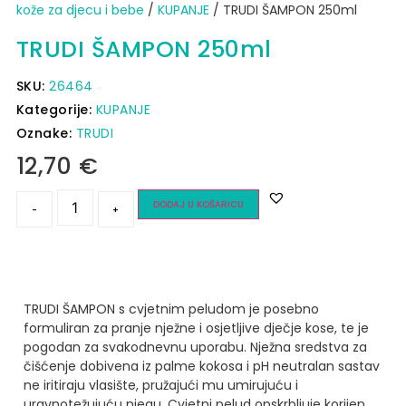
kože za djecu i bebe
/
KUPANJE
/ TRUDI ŠAMPON 250ml
TRUDI ŠAMPON 250ml
SKU:
26464
Kategorije:
KUPANJE
Oznake:
TRUDI
12,70
€
DODAJ U KOŠARICU
-
+
TRUDI ŠAMPON s cvjetnim peludom je posebno
formuliran za pranje nježne i osjetljive dječje kose, te je
pogodan za svakodnevnu uporabu. Nježna sredstva za
čišćenje dobivena iz palme kokosa i pH neutralan sastav
ne iritiraju vlasište, pružajući mu umirujuću i
uravnotežujuću njegu. Cvjetni pelud opskrbljuje korijen