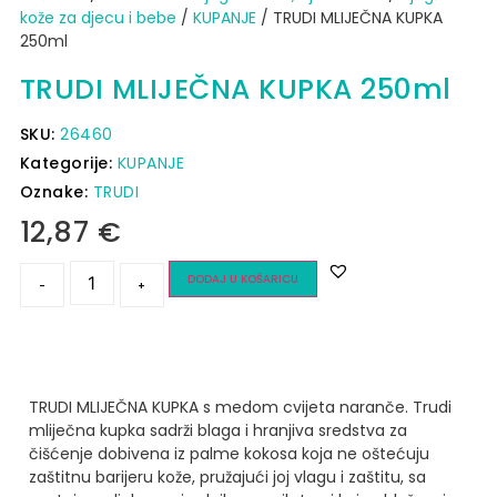
kože za djecu i bebe
/
KUPANJE
/ TRUDI MLIJEČNA KUPKA
250ml
TRUDI MLIJEČNA KUPKA 250ml
SKU:
26460
Kategorije:
KUPANJE
Oznake:
TRUDI
12,87
€
DODAJ U KOŠARICU
-
+
TRUDI MLIJEČNA KUPKA s medom cvijeta naranče.
Trudi
mliječna kupka sadrži blaga i hranjiva sredstva za
čišćenje dobivena iz palme kokosa koja ne oštećuju
zaštitnu barijeru kože, pružajući joj vlagu i zaštitu, sa