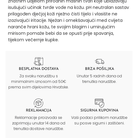
znatnim udjelom prirodnih masnih tvari koje ublažavaju
isušujući učinak tvrde vode na kožu. pH neutralan sastav
prilagođen dječjoj koži nježno čisti tijelo i vlasište ne
izazivajući iritacije. Nježan i omekšavajući med cvijeta
naranče hrani kožu, te svojim blagim i umirujućim
mirisom pomaže bebi da se opusti prije spavanja,
tijekom večernje kupke.
BESPLATNA DOSTAVA
BRZA POŠILJKA
Za svaku narudžbu s
Unutar 5 radnih dana od
minimalnim iznosom od 50€
trenutka narudžbe.
prema svim dijelovima Hrvatske.
REKLAMACIJA
SIGURNA KUPOVINA
Reklamacije proizvoda se
Vaši podaci prilikom narudžbe
zaprimaju unutar 14 dana od
su posve sigurni i zaštićeni.
trenutka dostave narudžbe.