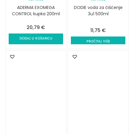
ADERMA EXOMEGA
DODIE voda za čišćenje
CONTROL kupka 200ml
3u1 500ml
20,79
€
11,75
€
DODAJ U KOŠARICU
PROČITAJ VIŠE