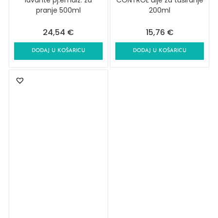
lavante pj.emulz. za
CONTROL ulje za tuširanje
pranje 500ml
200ml
24,54
€
15,76
€
DODAJ U KOŠARICU
DODAJ U KOŠARICU