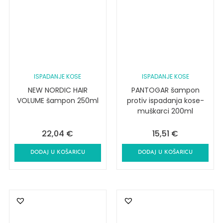
ISPADANJE KOSE
ISPADANJE KOSE
NEW NORDIC HAIR
PANTOGAR šampon
VOLUME šampon 250ml
protiv ispadanja kose-
muškarci 200ml
22,04
€
15,51
€
DODAJ U KOŠARICU
DODAJ U KOŠARICU