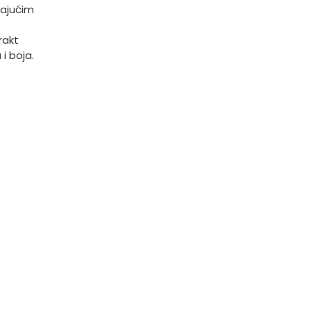
rajućim
rakt
i boja.