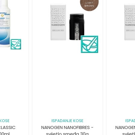
 KOSE
ISPADANJE KOSE
ISPA
CLASSIC
NANOGEN NANOFIBRES -
NANOGEN
00ml
svijetlo smeđa 30g
svije