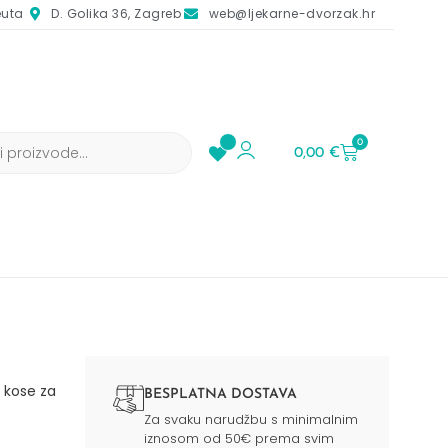
euta
D. Golika 36, Zagreb
web@ljekarne-dvorzak.hr
0
0,00
€
 kose za
BESPLATNA DOSTAVA
Za svaku narudžbu s minimalnim
iznosom od 50€ prema svim