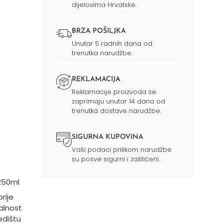
dijelovima Hrvatske.
BRZA POŠILJKA
Unutar 5 radnih dana od
trenutka narudžbe.
REKLAMACIJA
Reklamacije proizvoda se
zaprimaju unutar 14 dana od
trenutka dostave narudžbe.
SIGURNA KUPOVINA
Vaši podaci prilikom narudžbe
su posve sigurni i zaštićeni.
250ml
rije
alnost
redištu