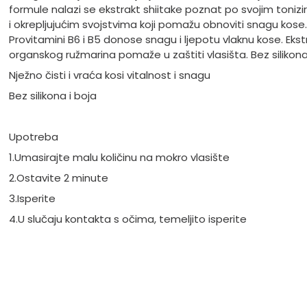
formule nalazi se ekstrakt shiitake poznat po svojim tonizi
i okrepljujućim svojstvima koji pomažu obnoviti snagu kose.
Provitamini B6 i B5 donose snagu i ljepotu vlaknu kose. Ekst
organskog ružmarina pomaže u zaštiti vlasišta. Bez silikona 
Nježno čisti i vraća kosi vitalnost i snagu
Bez silikona i boja
Upotreba
1.Umasirajte malu količinu na mokro vlasište
2.Ostavite 2 minute
3.Isperite
4.U slučaju kontakta s očima, temeljito isperite