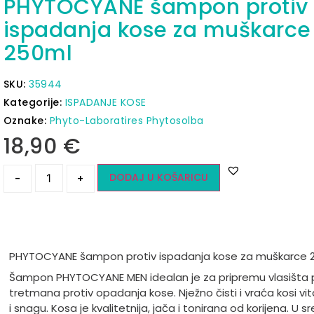
PHYTOCYANE šampon protiv
ispadanja kose za muškarce
250ml
SKU:
35944
Kategorije:
ISPADANJE KOSE
Oznake:
Phyto-Laboratires Phytosolba
18,90
€
DODAJ U KOŠARICU
-
+
PHYTOCYANE šampon protiv ispadanja kose za muškarce 
Šampon PHYTOCYANE MEN idealan je za pripremu vlasišta p
tretmana protiv opadanja kose. Nježno čisti i vraća kosi vit
i snagu. Kosa je kvalitetnija, jača i tonirana od korijena. U s