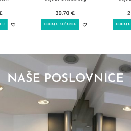
€
39,70
€
2
ICU
DODAJ U KOŠARICU
DODAJ U
NAŠE POSLOVNICE