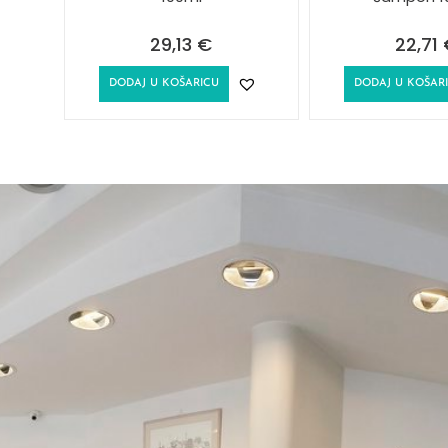
29,13
€
22,71
DODAJ U KOŠARICU
DODAJ U KOŠAR