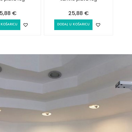
5,88
€
25,88
€
 KOŠARICU
DODAJ U KOŠARICU