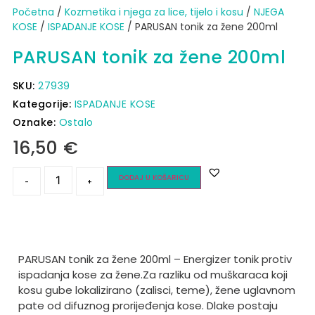
Početna
/
Kozmetika i njega za lice, tijelo i kosu
/
NJEGA
KOSE
/
ISPADANJE KOSE
/ PARUSAN tonik za žene 200ml
PARUSAN tonik za žene 200ml
SKU:
27939
Kategorije:
ISPADANJE KOSE
Oznake:
Ostalo
16,50
€
DODAJ U KOŠARICU
-
+
PARUSAN tonik za žene 200ml – Energizer tonik protiv
ispadanja kose za žene.
Za razliku od muškaraca koji
kosu gube lokalizirano (zalisci, teme), žene uglavnom
pate od difuznog prorijeđenja kose.
Dlake postaju