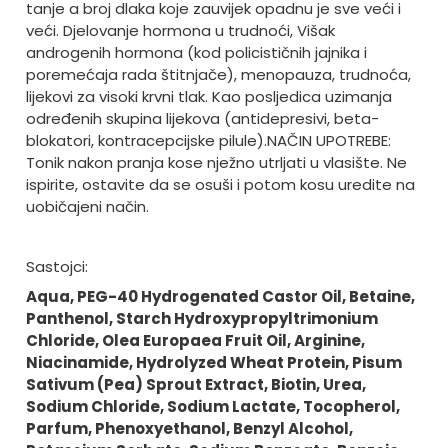
tanje a broj dlaka koje zauvijek opadnu je sve veći i
veći. Djelovanje hormona u trudnoći, Višak
androgenih hormona (kod policističnih jajnika i
poremećaja rada štitnjače), menopauza, trudnoća,
lijekovi za visoki krvni tlak. Kao posljedica uzimanja
određenih skupina lijekova (antidepresivi, beta-
blokatori, kontracepcijske pilule).
NAČIN UPOTREBE:
Tonik nakon pranja kose nježno utrljati u vlasište. Ne
ispirite, ostavite da se osuši i potom kosu uredite na
uobičajeni način.
Sastojci:
Aqua, PEG-40 Hydrogenated Castor Oil, Betaine,
Panthenol, Starch Hydroxypropyltrimonium
Chloride, Olea Europaea Fruit Oil, Arginine,
Niacinamide, Hydrolyzed Wheat Protein, Pisum
Sativum (Pea) Sprout Extract, Biotin, Urea,
Sodium Chloride, Sodium Lactate, Tocopherol,
Parfum, Phenoxyethanol, Benzyl Alcohol,