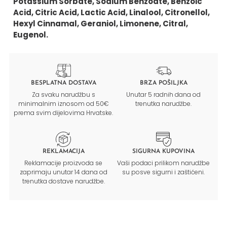
Potassium Sorbate, Sodium Benzoate, Benzoic
Acid, Citric Acid, Lactic Acid, Linalool, Citronellol,
Hexyl Cinnamal, Geraniol, Limonene, Citral,
Eugenol.
BESPLATNA DOSTAVA
BRZA POŠILJKA
Za svaku narudžbu s
Unutar 5 radnih dana od
minimalnim iznosom od 50€
trenutka narudžbe.
prema svim dijelovima Hrvatske.
REKLAMACIJA
SIGURNA KUPOVINA
Reklamacije proizvoda se
Vaši podaci prilikom narudžbe
zaprimaju unutar 14 dana od
su posve sigurni i zaštićeni.
trenutka dostave narudžbe.