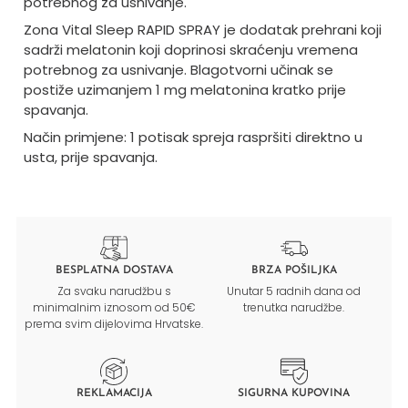
potrebnog za usnivanje.
Zona Vital Sleep RAPID SPRAY je dodatak prehrani koji
sadrži melatonin koji doprinosi skraćenju vremena
potrebnog za usnivanje. Blagotvorni učinak se
postiže uzimanjem 1 mg melatonina kratko prije
spavanja.
Način primjene: 1 potisak spreja raspršiti direktno u
usta, prije spavanja.
BESPLATNA DOSTAVA
BRZA POŠILJKA
Za svaku narudžbu s
Unutar 5 radnih dana od
minimalnim iznosom od 50€
trenutka narudžbe.
prema svim dijelovima Hrvatske.
REKLAMACIJA
SIGURNA KUPOVINA