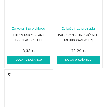
Za kašalj i za prehladu
Za kašalj i za prehladu
THEISS MUCOPLANT
RADOVAN PETROVIĆ MED
TRPUTAC PASTILE
MELBROSAN 450g
3,33
€
23,29
€
DODAJ U KOŠARICU
DODAJ U KOŠARICU