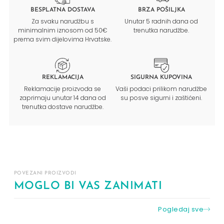
BESPLATNA DOSTAVA
BRZA POŠILJKA
Za svaku narudžbu s
Unutar 5 radnih dana od
minimalnim iznosom od 50€
trenutka narudžbe.
prema svim dijelovima Hrvatske.
REKLAMACIJA
SIGURNA KUPOVINA
Reklamacije proizvoda se
Vaši podaci prilikom narudžbe
zaprimaju unutar 14 dana od
su posve sigurni i zaštićeni.
trenutka dostave narudžbe.
POVEZANI PROIZVODI
MOGLO BI VAS ZANIMATI
Pogledaj sve