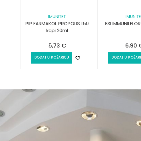
IMUNITET
IMUNITE
PIP FARMAKOL PROPOLIS 150
ESI IMMUNILFLO
kapi 20ml
5,73
€
6,90
DODAJ U KOŠARICU
DODAJ U KOŠAR