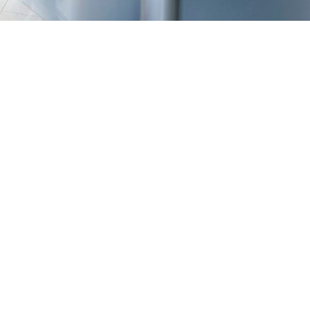
TREŠNJEVKA
Selska cesta 153, Zagreb
01/3022-794
099/2681-387
selska@ljekarne-
dvorzak.hr
PON - PET
07:00 - 20:00
SUBOTA
07:30 - 13:30