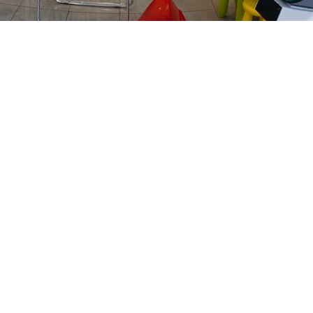
PREČKO
Slavenskog 6, Zagreb
01/3885-672
099/2681-389
precko@ljekarne-
dvorzak.hr
PON - PET
07:00 - 20:00
SUBOTA
07:30 - 13:30