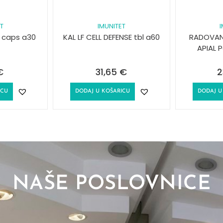
T
IMUNITET
R caps a30
KAL LF CELL DEFENSE tbl a60
RADOVAN
APIAL 
€
31,65
€
2
ICU
DODAJ U KOŠARICU
DODAJ U
NAŠE POSLOVNICE