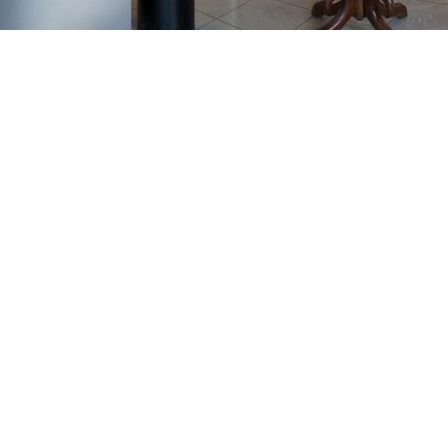
GAJNICE
Gandhijeva 3, Zagreb
01/3461-431
098/452-128
gajnice@ljekarne-
dvorzak.hr
PON - PET
07:00 - 20:00
SUBOTA
07:30 - 13:30