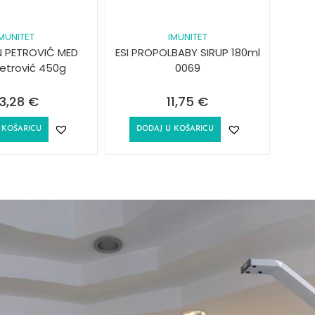
IMUNITET
IMUNITET
 PETROVIĆ MED
ESI PROPOLBABY SIRUP 180ml
Petrović 450g
0069
3,28
€
11,75
€
 KOŠARICU
DODAJ U KOŠARICU