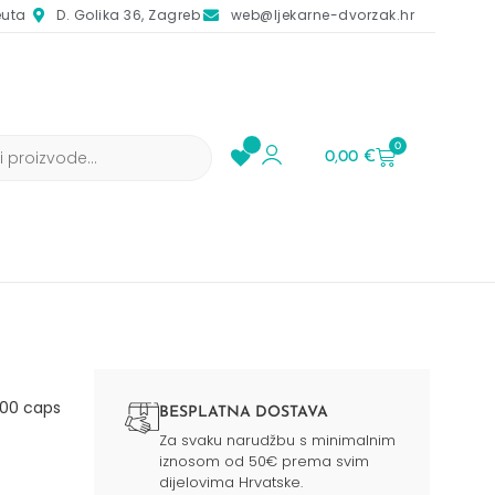
euta
D. Golika 36, Zagreb
web@ljekarne-dvorzak.hr
0
0,00
€
00 caps
BESPLATNA DOSTAVA
Za svaku narudžbu s minimalnim
iznosom od 50€ prema svim
dijelovima Hrvatske.