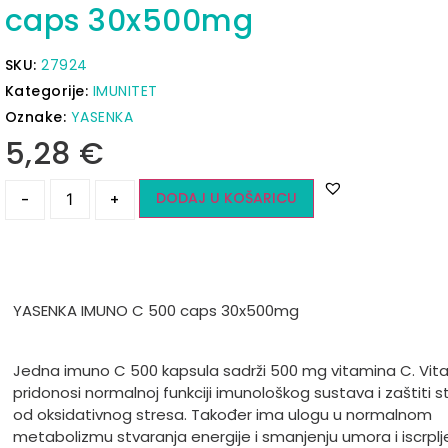
caps 30x500mg
SKU:
27924
Kategorije:
IMUNITET
Oznake:
YASENKA
5,28
€
DODAJ U KOŠARICU
-
+
YASENKA IMUNO C 500 caps 30x500mg
Jedna imuno C 500 kapsula sadrži 500 mg vitamina C. Vit
pridonosi normalnoj funkciji imunološkog sustava i zaštiti s
od oksidativnog stresa. Također ima ulogu u normalnom
metabolizmu stvaranja energije i smanjenju umora i iscrplj