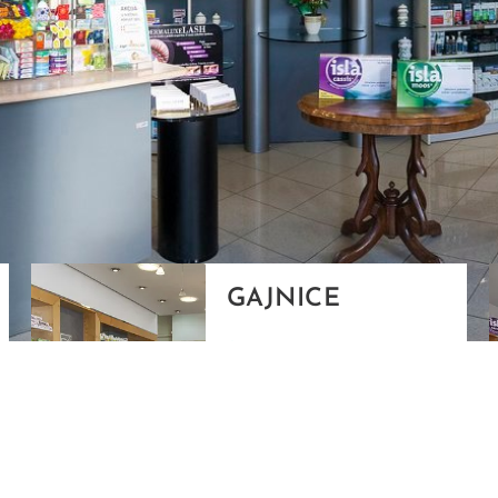
GAJNICE
Gandhijeva 3, Zagreb
01/3461-431
098/452-128
gajnice@ljekarne-
dvorzak.hr