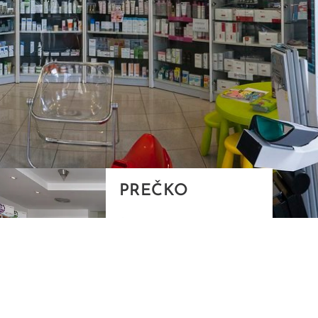
PREČKO
Slavenskog 6, Zagreb
01/3885-672
099/2681-389
precko@ljekarne-
dvorzak.hr