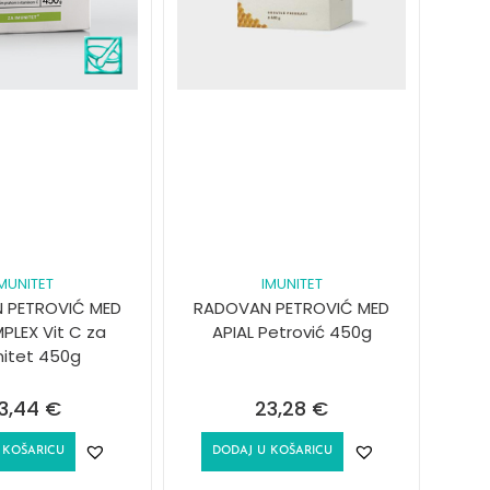
IMUNITET
IMUNITET
 PETROVIĆ MED
RADOVAN PETROVIĆ MED
PLEX Vit C za
APIAL Petrović 450g
nitet 450g
3,44
€
23,28
€
 KOŠARICU
DODAJ U KOŠARICU