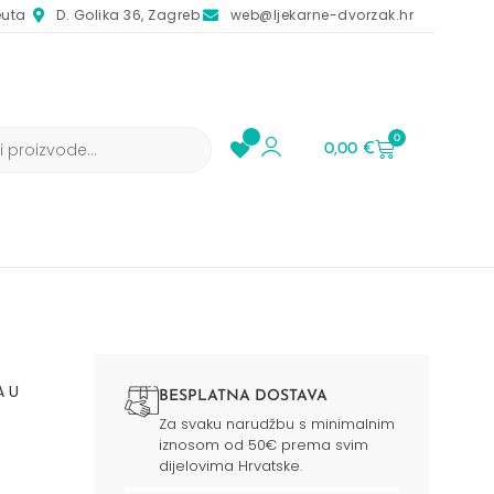
euta
D. Golika 36, Zagreb
web@ljekarne-dvorzak.hr
0
0,00
€
A U
BESPLATNA DOSTAVA
Za svaku narudžbu s minimalnim
iznosom od 50€ prema svim
dijelovima Hrvatske.