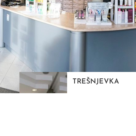
TREŠNJEVKA
Selska cesta 153, Zagreb
01/3022-794
099/2681-387
selska@ljekarne-
dvorzak.hr