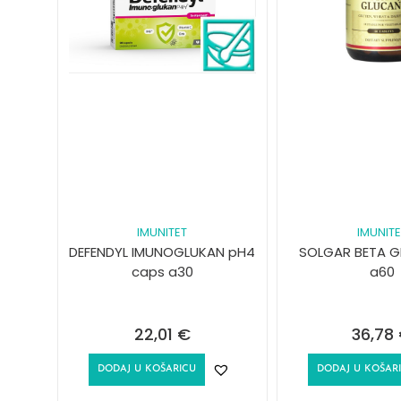
IMUNITET
IMUNITE
DEFENDYL IMUNOGLUKAN pH4
SOLGAR BETA GL
caps a30
a60
22,01
€
36,78
DODAJ U KOŠARICU
DODAJ U KOŠAR