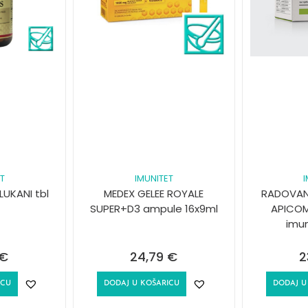
T
IMUNITET
UKANI tbl
MEDEX GELEE ROYALE
RADOVAN
SUPER+D3 ampule 16x9ml
APICOM
imu
€
24,79
€
2
ICU
DODAJ U KOŠARICU
DODAJ U