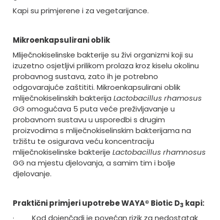
Kapi su primjerene i za vegetarijance.
Mikroenkapsulirani oblik
Mliječnokiselinske bakterije su živi organizmi koji su
izuzetno osjetljivi prilikom prolaza kroz kiselu okolinu
probavnog sustava, zato ih je potrebno
odgovarajuće zaštititi.
Mikroenkapsulirani oblik
mliječnokiselinskih bakterija
Lactobacillus rhamosus
GG
omogućava 5 puta veće preživljavanje u
probavnom sustavu u usporedbi s drugim
proizvodima s mliječnokiselinskim bakterijama na
tržištu te osigurava veću koncentraciju
mliječnokiselinske bakterije
Lactobacillus rhamnosus
GG na mjestu djelovanja, a samim tim i bolje
djelovanje.
Praktični primjeri upotrebe WAYA® Biotic D
kapi:
3
·
Kod dojenčadi je povećan rizik za nedostatak