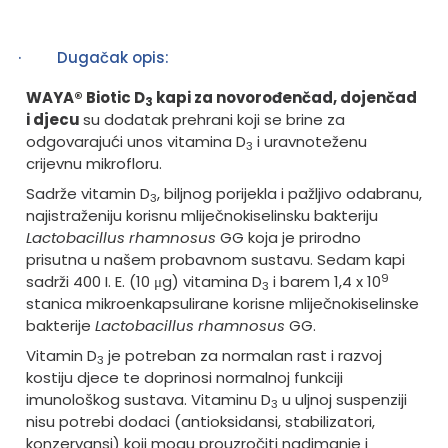
·
Dugačak opis:
WAYA® Biotic D
kapi za novorođenčad, dojenčad
3
i djecu
su dodatak prehrani koji se brine za
odgovarajući unos vitamina D
i uravnoteženu
3
crijevnu mikrofloru.
Sadrže vitamin D
, biljnog porijekla i pažljivo odabranu,
3
najistraženiju korisnu mliječnokiselinsku bakteriju
Lactobacillus rhamnosus
GG koja je prirodno
prisutna u našem probavnom sustavu.
Sedam kapi
9
sadrži 400 I. E. (10 μg) vitamina D
i barem 1,4 x 10
3
stanica mikroenkapsulirane korisne mliječnokiselinske
bakterije
Lactobacillus rhamnosus
GG.
Vitamin D
je potreban za normalan rast i razvoj
3
kostiju djece te doprinosi normalnoj funkciji
imunološkog sustava.
Vitaminu D
u uljnoj suspenziji
3
nisu potrebi dodaci (antioksidansi, stabilizatori,
konzervansi) koji mogu prouzročiti nadimanje i