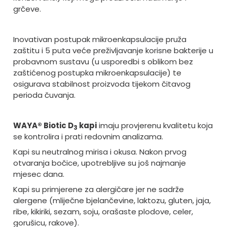
grčeve.
Inovativan postupak mikroenkapsulacije pruža
zaštitu i 5 puta veće preživljavanje korisne bakterije u
probavnom sustavu (u usporedbi s oblikom bez
zaštićenog postupka mikroenkapsulacije) te
osigurava stabilnost proizvoda tijekom čitavog
perioda čuvanja.
WAYA® Biotic D
kapi
imaju provjerenu kvalitetu koja
3
se kontrolira i prati redovnim analizama.
Kapi su neutralnog mirisa i okusa.
Nakon prvog
otvaranja bočice, upotrebljive su još najmanje
mjesec dana.
Kapi su primjerene za alergičare jer ne sadrže
alergene (mliječne bjelančevine, laktozu, gluten, jaja,
ribe, kikiriki, sezam, soju, orašaste plodove, celer,
gorušicu, rakove).