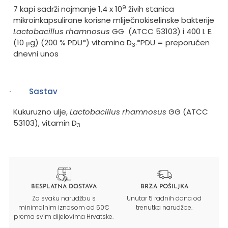
9
7 kapi sadrži najmanje 1,4 x 10
živih stanica
mikroinkapsulirane korisne mliječnokiselinske bakterije
Lactobacillus rhamnosus
GG
(ATCC 53103) i 400 I. E.
(10 μg)
(200 % PDU*) vitamina D
.
*PDU = preporučen
3
dnevni unos
·
Sastav
Kukuruzno ulje,
Lactobacillus rhamnosus
GG (ATCC
53103), vitamin D
3
BESPLATNA DOSTAVA
BRZA POŠILJKA
Za svaku narudžbu s
Unutar 5 radnih dana od
minimalnim iznosom od 50€
trenutka narudžbe.
prema svim dijelovima Hrvatske.