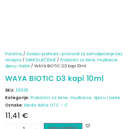
Početna
/
Dodaci prehrani i proizvodi za samoliječenje bez
recepta
/
SAMOLIJEČENJE
/
Probiotici za žene, muškarce,
djecu i bebe
/ WAYA BIOTIC D3 kapi 10ml
WAYA BIOTIC D3 kapi 10ml
SKU:
26326
Kategorije:
Probiotici za žene, muškarce, djecu i bebe
Oznake:
Medis Adria OTC - C
11,41
€
DODAJ U KOŠARICU