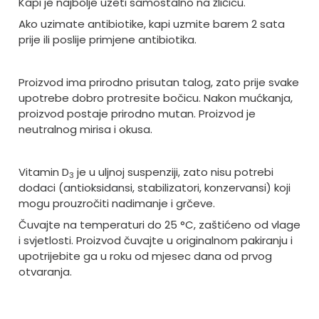
Kapi je najbolje uzeti samostalno na žličicu.
Ako uzimate antibiotike, kapi uzmite barem 2 sata
prije ili poslije primjene antibiotika.
Proizvod ima prirodno prisutan talog, zato prije svake
upotrebe dobro protresite bočicu.
Nakon mućkanja,
proizvod postaje prirodno mutan.
Proizvod je
neutralnog mirisa i okusa.
Vitamin D
je u uljnoj suspenziji, zato nisu potrebi
3
dodaci (antioksidansi, stabilizatori, konzervansi) koji
mogu prouzročiti nadimanje i grčeve.
Čuvajte na temperaturi do 25 °C, zaštićeno od vlage
i svjetlosti.
Proizvod čuvajte u originalnom pakiranju i
upotrijebite ga u roku od mjesec dana od prvog
otvaranja.