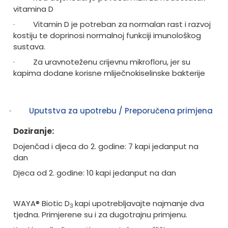
vitamina D
·
Vitamin D je potreban za normalan rast i razvoj
kostiju te doprinosi normalnoj funkciji imunološkog
sustava.
·
Za uravnoteženu crijevnu mikrofloru, jer su
kapima dodane korisne mliječnokiselinske bakterije
·
Uputstva za upotrebu / Preporučena primjena
Doziranje:
Dojenčad i djeca do 2. godine:
7 kapi jedanput na
dan
Djeca od 2. godine:
10 kapi jedanput na dan
WAYA® Biotic D
kapi upotrebljavajte najmanje dva
3
tjedna.
Primjerene su i za dugotrajnu primjenu.