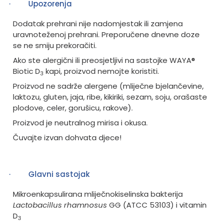
·
Upozorenja
Dodatak prehrani nije nadomjestak ili zamjena
uravnoteženoj prehrani.
Preporučene dnevne doze
se ne smiju prekoračiti.
Ako ste alergični ili preosjetljivi na sastojke WAYA®
Biotic D
kapi, proizvod nemojte koristiti.
3
Proizvod ne sadrže alergene (mliječne bjelančevine,
laktozu, gluten, jaja, ribe, kikiriki, sezam, soju, orašaste
plodove, celer, gorušicu, rakove).
Proizvod je neutralnog mirisa i okusa.
Čuvajte izvan dohvata djece!
·
Glavni sastojak
Mikroenkapsulirana mliječnokiselinska bakterija
Lactobacillus rhamnosus
GG (ATCC 53103) i vitamin
D
3