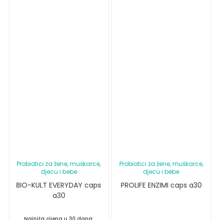
Probiotici za žene, muškarce,
Probiotici za žene, muškarce,
djecu i bebe
djecu i bebe
BIO-KULT EVERYDAY caps
PROLIFE ENZIMI caps a30
a30
Najniža cijena u 30 dana: