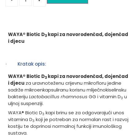
-
+
WAYA® Biotic D
kapi za novorođenčad, dojenčad
3
i djecu
·
Kratak opis:
WAYA® Biotic
D
kapi za novorođenčad, dojenčad
3
i djecu
za uravnoteženu crijevnu mikrofloru jedine
sadrže mikroenkapsuliranu korisnu mliječnokiselinsku
bakteriju
Lactobacillus rhamnosus
GG i vitamin
D
u
3
uljnoj suspenziji.
WAYA® Biotic D
kapi brinu se za odgovarajući unos
3
vitamina D
koji je potreban za normalan rast i razvoj
3
kostiju te doprinosi normalnoj funkciji imunološkog
sustava.