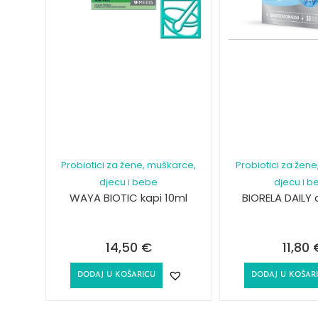
Probiotici za žene, muškarce,
Probiotici za žen
djecu i bebe
djecu i b
WAYA BIOTIC kapi 10ml
BIORELA DAILY
14,50
€
11,80
DODAJ U KOŠARICU
DODAJ U KOŠAR