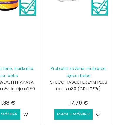
za žene, muškarce,
Probiotici za žene, muškarce,
ecu i bebe
djecu i bebe
WEALTH PAPAJA
SPECCHIASOL FERZYM PLUS
za žvakanje a250
caps a30 (CRIJ.TEG.)
1,38
€
17,70
€
 KOŠARICU
DODAJ U KOŠARICU