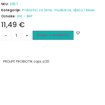
SKU:
2957
Kategorije:
Probiotici za žene, muškarce, djecu i bebe
Oznake:
JGL - BRP
11,49
€
DODAJ U KOŠARICU
-
+
PROLIFE PROBIOTIK caps a’20