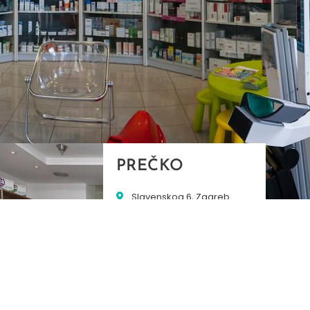
PREČKO
Slavenskog 6, Zagreb
01/3885-672
099/2681-389
precko@ljekarne-
dvorzak.hr
PON - PET