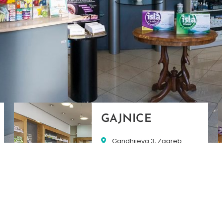
GAJNICE
Gandhijeva 3, Zagreb
01/3461-431
098/452-128
gajnice@ljekarne-
dvorzak.hr
PON - PET