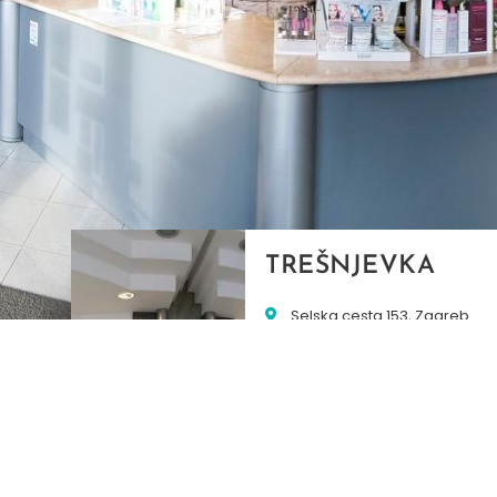
TREŠNJEVKA
Selska cesta 153, Zagreb
01/3022-794
099/2681-387
selska@ljekarne-
dvorzak.hr
PON - PET