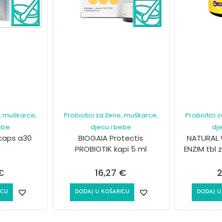
e, muškarce,
Probiotici za žene, muškarce,
Probiotici 
ebe
djecu i bebe
dj
 caps a30
BIOGAIA Protectis
NATURAL 
PROBIOTIK kapi 5 ml
ENZIM tbl 
€
16,27
€
2
ICU
DODAJ U KOŠARICU
DODAJ U