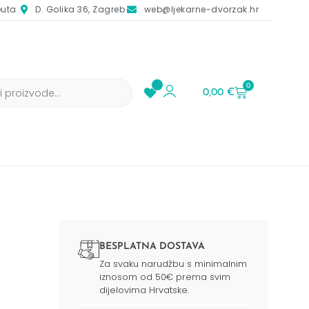
euta
D. Golika 36, Zagreb
web@ljekarne-dvorzak.hr
0
0,00
€
BESPLATNA DOSTAVA
Za svaku narudžbu s minimalnim
iznosom od 50€ prema svim
dijelovima Hrvatske.