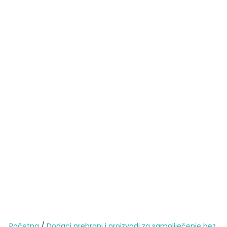
Početna
/
Dodaci prehrani i proizvodi za samoliječenje bez