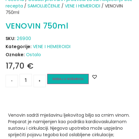
recepta
/
SAMOLIJEČENJE
/
VENE I HEMEROIDI
/ VENOVIN
750ml
VENOVIN 750ml
SKU:
26900
Kategorije:
VENE I HEMEROIDI
Oznake:
Ostalo
17,70
€
DODAJ U KOŠARICU
-
+
Venovin sadrži mješavinu ljekovitog bilja sa crnim vinom.
Preparat je namijenjen kao podrška kardiovaskularnom
sustavu i cirkulaciji. Njegova upotreba može uspješno
spriječiti pojavu tegoba kod oslabljene cirkulacije;