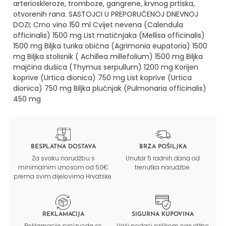
arterioskleroze, tromboze, gangrene, krvnog prtiska,
otvorenih rana.
SASTOJCI U PREPORUČENOJ DNEVNOJ
DOZI;
Crno vino 150 ml
Cvijet nevena (Calendula
officinalis) 1500 mg
List matičnjaka (Mellisa officinalis)
1500 mg
Biljka turika obična (Agrimonia eupatoria) 1500
mg
Biljka stolisnik ( Achillea millefolium) 1500 mg
Biljka
majčina dušica (Thymus serpullum) 1200 mg
Korijen
koprive (Urtica dionica) 750 mg
List koprive (Urtica
dionica) 750 mg
Biljka plućnjak (Pulmonaria officinalis)
450 mg
BESPLATNA DOSTAVA
BRZA POŠILJKA
Za svaku narudžbu s
Unutar 5 radnih dana od
minimalnim iznosom od 50€
trenutka narudžbe.
prema svim dijelovima Hrvatske.
REKLAMACIJA
SIGURNA KUPOVINA
Reklamacije proizvoda se
Vaši podaci prilikom narudžbe