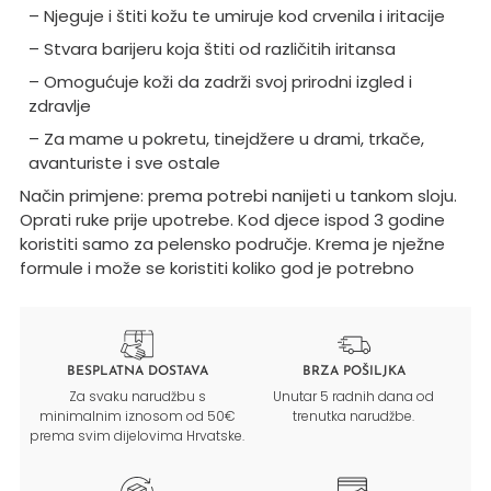
– Njeguje i štiti kožu te umiruje kod crvenila i iritacije
– Stvara barijeru koja štiti od različitih iritansa
– Omogućuje koži da zadrži svoj prirodni izgled i
zdravlje
– Za mame u pokretu, tinejdžere u drami, trkače,
avanturiste i sve ostale
Način primjene: prema potrebi nanijeti u tankom sloju.
Oprati ruke prije upotrebe. Kod djece ispod 3 godine
koristiti samo za pelensko područje. Krema je nježne
formule i može se koristiti koliko god je potrebno
BESPLATNA DOSTAVA
BRZA POŠILJKA
Za svaku narudžbu s
Unutar 5 radnih dana od
minimalnim iznosom od 50€
trenutka narudžbe.
prema svim dijelovima Hrvatske.