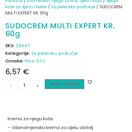
Početna
/
Kozmetika i njega za lice, tijelo i kosu
/
Njega
kože za djecu i bebe
/
Za pelensko područje
/ SUDOCREM
MULTI EXPERT KR. 60g
SUDOCREM MULTI EXPERT KR.
60g
SKU:
29447
Kategorije:
Za pelensko područje
Oznake:
Pliva OTC
6,57
€
DODAJ U KOŠARICU
-
+
Krema za njegu kože.
– Višenamjenska krema za cijelu obitelj