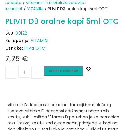
recepta
/
Vitamini i minerali za zdravlje i
imunitet
/
VITAMINI
/ PLIVIT D3 oralne kapi 5ml OTC
PLIVIT D3 oralne kapi 5ml OTC
SKU:
30122
Kategorije:
VITAMINI
Oznake:
Pliva OTC
7,75
€
DODAJ U KOŠARICU
-
+
Vitamin D doprinosi normalnoj funkciji imunološkog
sustava
Vitamin D doprinosi održavanju normalnih
kostiju, zubi i mišića
Vitamin D potreban je za normalan
rast i razvoj kostiju kod djece
Način primjene:
4 kapi na
dan, direktno u usta ili ako je potrebno, u žličici uz malo