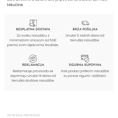
tekućine.
BESPLATNA DOSTAVA
BRZA POŠILJKA
Za svaku narudžbu s
Unutar 5 radnih dana od
minimalnim iznosom od 50€
trenutka narudžbe.
prema svim dijelovima Hrvatske.
REKLAMACIJA
SIGURNA KUPOVINA
Reklamacije proizvoda se
Vaši podaci prilikom narudžbe
zaprimaju unutar 14 dana od
su posve sigurni i zaštićeni.
trenutka dostave narudžbe.
POVEZANI PROIZVODI