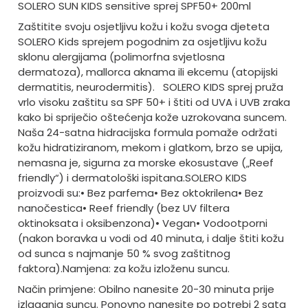
SOLERO SUN KIDS sensitive sprej SPF50+ 200ml
Zaštitite svoju osjetljivu kožu i kožu svoga djeteta
SOLERO Kids sprejem pogodnim za osjetljivu kožu
sklonu alergijama (polimorfna svjetlosna
dermatoza), mallorca aknama ili ekcemu (atopijski
dermatitis, neurodermitis).
SOLERO KIDS sprej pruža
vrlo visoku zaštitu sa SPF 50+ i štiti od UVA i UVB zraka
kako bi spriječio oštećenja kože uzrokovana suncem.
Naša 24-satna hidracijska formula pomaže održati
kožu hidratiziranom, mekom i glatkom, brzo se upija,
nemasna je, sigurna za morske ekosustave („Reef
friendly“) i dermatološki ispitana.
SOLERO KIDS
proizvodi su:
• Bez parfema
• Bez oktokrilena
• Bez
nanočestica
• Reef friendly (bez UV filtera
oktinoksata i oksibenzona)
• Vegan
• Vodootporni
(nakon boravka u vodi od 40 minuta, i dalje štiti kožu
od sunca s najmanje 50 % svog zaštitnog
faktora).
Namjena: za kožu izloženu suncu.
Način primjene: Obilno nanesite 20-30 minuta prije
izlaganja suncu. Ponovno nanesite po potrebi 2 sata