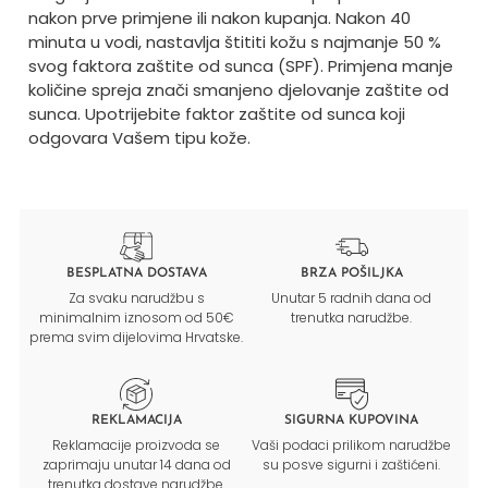
nakon prve primjene ili nakon kupanja. Nakon 40
minuta u vodi, nastavlja štititi kožu s najmanje 50 %
svog faktora zaštite od sunca (SPF). Primjena manje
količine spreja znači smanjeno djelovanje zaštite od
sunca. Upotrijebite faktor zaštite od sunca koji
odgovara Vašem tipu kože.
BESPLATNA DOSTAVA
BRZA POŠILJKA
Za svaku narudžbu s
Unutar 5 radnih dana od
minimalnim iznosom od 50€
trenutka narudžbe.
prema svim dijelovima Hrvatske.
REKLAMACIJA
SIGURNA KUPOVINA
Reklamacije proizvoda se
Vaši podaci prilikom narudžbe
zaprimaju unutar 14 dana od
su posve sigurni i zaštićeni.
trenutka dostave narudžbe.