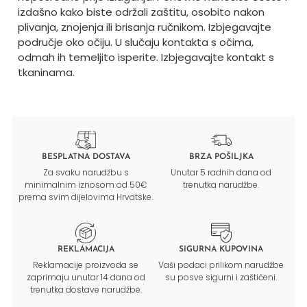
izdašno kako biste održali zaštitu, osobito nakon
plivanja, znojenja ili brisanja ručnikom. Izbjegavajte
područje oko očiju. U slučaju kontakta s očima,
odmah ih temeljito isperite. Izbjegavajte kontakt s
tkaninama.
BESPLATNA DOSTAVA
BRZA POŠILJKA
Za svaku narudžbu s
Unutar 5 radnih dana od
minimalnim iznosom od 50€
trenutka narudžbe.
prema svim dijelovima Hrvatske.
REKLAMACIJA
SIGURNA KUPOVINA
Reklamacije proizvoda se
Vaši podaci prilikom narudžbe
zaprimaju unutar 14 dana od
su posve sigurni i zaštićeni.
trenutka dostave narudžbe.