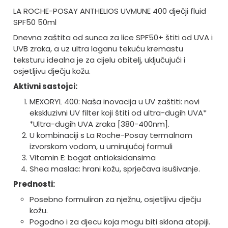
LA ROCHE-POSAY ANTHELIOS UVMUNE 400 dječji fluid
SPF50 50ml
Dnevna zaštita od sunca za lice SPF50+ štiti od UVA i
UVB zraka, a uz ultra laganu tekuću kremastu
teksturu idealna je za cijelu obitelj, uključujući i
osjetljivu dječju kožu.
Aktivni sastojci:
MEXORYL 400: Naša inovacija u UV zaštiti: novi
ekskluzivni UV filter koji štiti od ultra-dugih UVA*
*Ultra-dugih UVA zraka [380-400nm].
U kombinaciji s La Roche-Posay termalnom
izvorskom vodom, u umirujućoj formuli
Vitamin E: bogat antioksidansima
Shea maslac: hrani kožu, sprječava isušivanje.
Prednosti:
Posebno formuliran za nježnu, osjetljivu dječju
kožu.
Pogodno i za djecu koja mogu biti sklona atopiji.