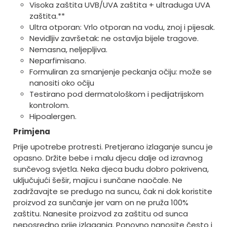
Visoka zaštita UVB/UVA zaštita + ultraduga UVA
zaštita.**
Ultra otporan: Vrlo otporan na vodu, znoj i pijesak.
Nevidljiv završetak: ne ostavlja bijele tragove.
Nemasna, neljepljiva.
Neparfimisano.
Formuliran za smanjenje peckanja očiju: može se
nanositi oko očiju
Testirano pod dermatološkom i pedijatrijskom
kontrolom.
Hipoalergen.
Primjena
Prije upotrebe protresti. Pretjerano izlaganje suncu je
opasno. Držite bebe i malu djecu dalje od izravnog
sunčevog svjetla. Neka djeca budu dobro pokrivena,
uključujući šešir, majicu i sunčane naočale. Ne
zadržavajte se predugo na suncu, čak ni dok koristite
proizvod za sunčanje jer vam on ne pruža 100%
zaštitu. Nanesite proizvod za zaštitu od sunca
neposredno prije izlaganja. Ponovno nanosite često i