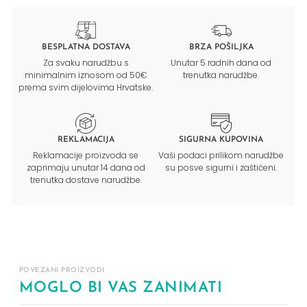
BESPLATNA DOSTAVA
BRZA POŠILJKA
Za svaku narudžbu s
Unutar 5 radnih dana od
minimalnim iznosom od 50€
trenutka narudžbe.
prema svim dijelovima Hrvatske.
REKLAMACIJA
SIGURNA KUPOVINA
Reklamacije proizvoda se
Vaši podaci prilikom narudžbe
zaprimaju unutar 14 dana od
su posve sigurni i zaštićeni.
trenutka dostave narudžbe.
POVEZANI PROIZVODI
MOGLO BI VAS ZANIMATI