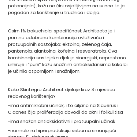
potencijala), kožu ne čini osjetljivijom na sunce te je
pogodan za korištenje u trudnica i dojilja.
Osim 1% bakuchiola, specifičnost Architecta je i
pomno odabrana kombinacija ovlaživača i
protuupalnih sastojaka: ektoina, zelenog čaja,
pantenola, alantoina, kofeina i resveratrola. Ova
kombinacija sastojaka djeluje sinergijski, neprestano
umiruje i “puni” kožu snažnim antioksidansima kako bi
je učinila otpornijom i snažnijom.
Kako Skintegra Architect djeluje kroz 3 mjeseca
redovnog korištenja?
-ima antimikrobni učinak, i to ciljano na S.auerus i
C.acnes čija proliferacija dovodi do akni i folikulitisa
-ima snažan antioksidativni i protuupalni učinak
-normalizira hiperprodukciju sebuma smanjujući