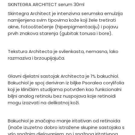
SKINTEGRA ARCHITECT serum 30ml
Skintegra Architect je intenzivna serumska emulzija
namijenjena svim tipovima kože koji žele tretirati
akne, fotooštećenje (hiperpigmentaciju) i pojavu
prvih znakova starenja (gubitak tonusa i bore).
Tekstura Architecta je svilenkasta, nemasna, lako
razmaziva i brzoupijajuća.
Glavni djelatni sastojak Architecta je 1% bakuchiol.
Bakuchiol je spoj deriviran iz biljke Psoralea corylifolia
koji je kliničkim studijama potvrđen kao funkcionalni
biljni analog retinolu bez nuspojava koje retinoidi
mogu izazvati na delikatnoj koži.
Bakuchiol je značajno manje iritativan od retinoida
(inače izuzetno dobro istražene skupine sastojaka s
vrlo snažnim djelovanjem, no i snažnog iritativnog