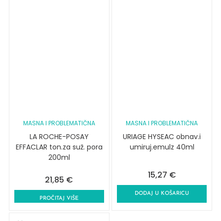
MASNA I PROBLEMATIČNA
MASNA I PROBLEMATIČNA
LA ROCHE-POSAY
URIAGE HYSEAC obnav.i
EFFACLAR ton.za suž. pora
umiruj.emulz 40ml
200ml
15,27
€
21,85
€
DODAJ U KOŠARICU
PROČITAJ VIŠE