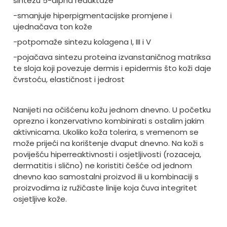
sintezu 5-alpha reduktaze
-smanjuje hiperpigmentacijske promjene i
ujednačava ton kože
-potpomaže sintezu kolagena I, III i V
-pojačava sintezu proteina izvanstaničnog matriksa
te sloja koji povezuje dermis i epidermis što koži daje
čvrstoću, elastičnost i jedrost
Nanijeti na očišćenu kožu jednom dnevno. U početku
oprezno i konzervativno kombinirati s ostalim jakim
aktivnicama. Ukoliko koža tolerira, s vremenom se
može prijeći na korištenje dvaput dnevno. Na koži s
poviješću hiperreaktivnosti i osjetljivosti (rozaceja,
dermatitis i slično) ne koristiti češće od jednom
dnevno kao samostalni proizvod ili u kombinaciji s
proizvodima iz ružičaste linije koja čuva integritet
osjetljive kože.