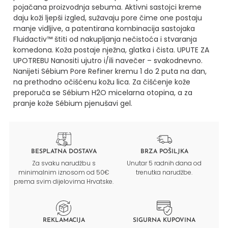
pojačana proizvodnja sebuma.
Aktivni sastojci kreme
daju koži ljepši izgled, sužavaju pore čime one postaju
manje vidljive, a patentirana kombinacija sastojaka
Fluidactiv™ štiti od nakupljanja nečistoća i stvaranja
komedona.
Koža postaje nježna, glatka i čista.
UPUTE ZA
UPOTREBU
Nanositi ujutro i/ili navečer – svakodnevno.
Nanijeti Sébium Pore Refiner kremu 1 do 2 puta na dan,
na prethodno očišćenu kožu lica.
Za čišćenje kože
preporuča se Sébium H2O micelarna otopina, a za
pranje kože Sébium pjenušavi gel.
BESPLATNA DOSTAVA
BRZA POŠILJKA
Za svaku narudžbu s
Unutar 5 radnih dana od
minimalnim iznosom od 50€
trenutka narudžbe.
prema svim dijelovima Hrvatske.
REKLAMACIJA
SIGURNA KUPOVINA