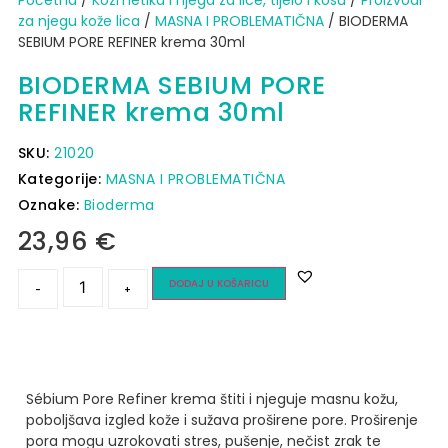
za njegu kože lica
/
MASNA I PROBLEMATIČNA
/ BIODERMA
SEBIUM PORE REFINER krema 30ml
BIODERMA SEBIUM PORE
REFINER krema 30ml
SKU:
21020
Kategorije:
MASNA I PROBLEMATIČNA
Oznake:
Bioderma
23,96
€
DODAJ U KOŠARICU
-
+
Sébium Pore Refiner krema štiti i njeguje masnu kožu,
poboljšava izgled kože i sužava proširene pore.
Proširenje
pora mogu uzrokovati stres, pušenje, nečist zrak te