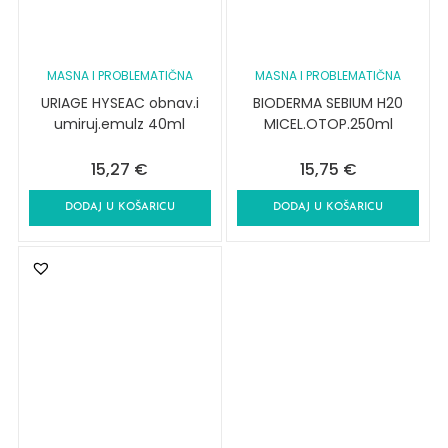
MASNA I PROBLEMATIČNA
MASNA I PROBLEMATIČNA
URIAGE HYSEAC obnav.i
BIODERMA SEBIUM H20
umiruj.emulz 40ml
MICEL.OTOP.250ml
15,27
€
15,75
€
DODAJ U KOŠARICU
DODAJ U KOŠARICU