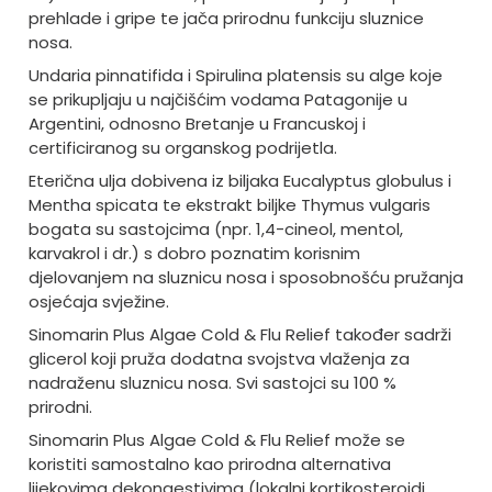
prehlade i gripe te jača prirodnu funkciju sluznice
nosa.
Undaria pinnatifida i Spirulina platensis su alge koje
se prikupljaju u najčišćim vodama Patagonije u
Argentini, odnosno Bretanje u Francuskoj i
certificiranog su organskog podrijetla.
Eterična ulja dobivena iz biljaka Eucalyptus globulus i
Mentha spicata te ekstrakt biljke Thymus vulgaris
bogata su sastojcima (npr. 1,4-cineol, mentol,
karvakrol i dr.) s dobro poznatim korisnim
djelovanjem na sluznicu nosa i sposobnošću pružanja
osjećaja svježine.
Sinomarin Plus Algae Cold & Flu Relief također sadrži
glicerol koji pruža dodatna svojstva vlaženja za
nadraženu sluznicu nosa. Svi sastojci su 100 %
prirodni.
Sinomarin Plus Algae Cold & Flu Relief može se
koristiti samostalno kao prirodna alternativa
lijekovima dekongestivima (lokalni kortikosteroidi,