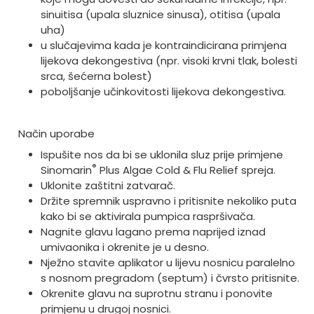
sinuitisa (upala sluznice sinusa), otitisa (upala
uha)
u slučajevima kada je kontraindicirana primjena
lijekova dekongestiva (npr. visoki krvni tlak, bolesti
srca, šećerna bolest)
poboljšanje učinkovitosti lijekova dekongestiva.
Način uporabe
Ispušite nos da bi se uklonila sluz prije primjene
®
Sinomarin
Plus Algae Cold & Flu Relief spreja.
Uklonite zaštitni zatvarač.
Držite spremnik uspravno i pritisnite nekoliko puta
kako bi se aktivirala pumpica raspršivača.
Nagnite glavu lagano prema naprijed iznad
umivaonika i okrenite je u desno.
Nježno stavite aplikator u lijevu nosnicu paralelno
s nosnom pregradom (septum) i čvrsto pritisnite.
Okrenite glavu na suprotnu stranu i ponovite
primjenu u drugoj nosnici.