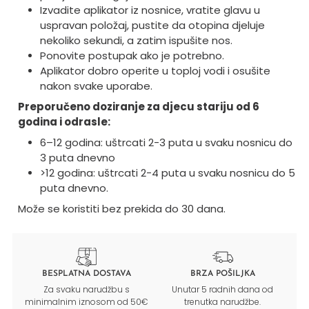
Izvadite aplikator iz nosnice, vratite glavu u
uspravan položaj, pustite da otopina djeluje
nekoliko sekundi, a zatim ispušite nos.
Ponovite postupak ako je potrebno.
Aplikator dobro operite u toploj vodi i osušite
nakon svake uporabe.
Preporučeno doziranje za djecu stariju od 6
godina i odrasle:
6–12 godina: uštrcati 2-3 puta u svaku nosnicu do
3 puta dnevno
>12 godina: uštrcati 2-4 puta u svaku nosnicu do 5
puta dnevno.
Može se koristiti bez prekida do 30 dana.
BESPLATNA DOSTAVA
BRZA POŠILJKA
Za svaku narudžbu s
Unutar 5 radnih dana od
minimalnim iznosom od 50€
trenutka narudžbe.