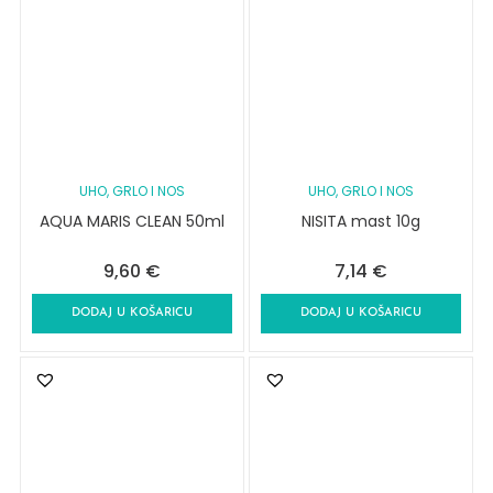
UHO, GRLO I NOS
UHO, GRLO I NOS
AQUA MARIS CLEAN 50ml
NISITA mast 10g
9,60
€
7,14
€
DODAJ U KOŠARICU
DODAJ U KOŠARICU