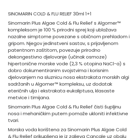
SINOMARIN COLD & FLU RELIEF 30ml 1+1
Sinomarin Plus Algae Cold & Flu Relief s Algomer™
kompleksom je 100 % prirodni sprej koji ublažava
nazalne simptome povezane s običnom prehladom i
gripom. Njegov jedinstveni sastav, s prijavljenom
patentnom zaštitom, povezuje prirodno
dekongestivno djelovanje (učinak osmoze)
hipertonične morske vode (2,3 % otopina NaCl-a) s
dobro dokumentiranim svojstvima i korisnim
djelovanjem na sluznicu nosa ekstrakata morskih algi
sadržanih u Algomer™ kompleksu, uz dodatak
eteričnih ulja i ekstrakata eukaliptusa, klasaste
metvice i timijana.
Sinomarin Plus Algae Cold & Flu Relief čisti šupljinu
nosa i mehaničkim putem pomaže ukloniti infektivne
tvari.
Morska voda korištena za Sinomarin Plus Algae Cold
& Flu Relief prikupljena je iz zaljeva Cancale uz obalu