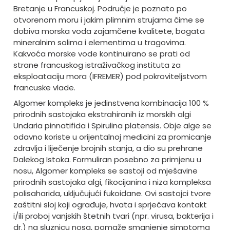
Bretanje u Francuskoj. Područje je poznato po
otvorenom moru i jakim plimnim strujama čime se
dobiva morska voda zajamčene kvalitete, bogata
mineralnim solima i elementima u tragovima.
Kakvoća morske vode kontinuirano se prati od
strane francuskog istraživačkog instituta za
eksploataciju mora (IFREMER) pod pokroviteljstvom
francuske vlade.
Algomer kompleks je jedinstvena kombinacija 100 %
prirodnih sastojaka ekstrahiranih iz morskih algi
Undaria pinnatifida i Spirulina platensis. Obje alge se
odavno koriste u orijentalnoj medicini za promicanje
zdravlja i liječenje brojnih stanja, a dio su prehrane
Dalekog Istoka. Formuliran posebno za primjenu u
nosu, Algomer kompleks se sastoji od mješavine
prirodnih sastojaka algi, fikocijanina i niza kompleksa
polisaharida, uključujući fukoidane. Ovi sastojci tvore
zaštitni sloj koji ograđuje, hvata i sprječava kontakt
i/ili proboj vanjskih štetnih tvari (npr. virusa, bakterija i
dr.) na sluznicu nosa, pomaže smanjenje simptoma