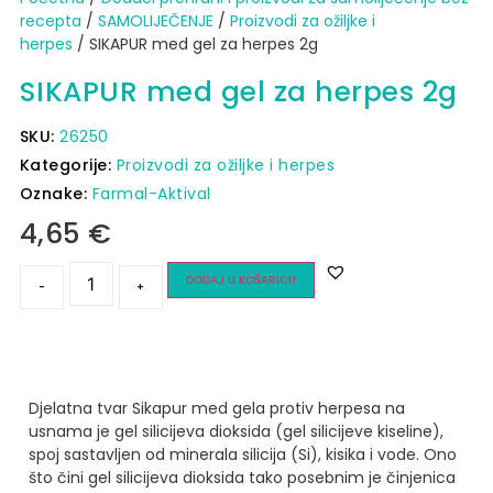
recepta
/
SAMOLIJEČENJE
/
Proizvodi za ožiljke i
herpes
/ SIKAPUR med gel za herpes 2g
SIKAPUR med gel za herpes 2g
SKU:
26250
Kategorije:
Proizvodi za ožiljke i herpes
Oznake:
Farmal-Aktival
4,65
€
DODAJ U KOŠARICU
-
+
Djelatna tvar Sikapur med gela protiv herpesa na
usnama je gel silicijeva dioksida (gel silicijeve kiseline),
spoj sastavljen od minerala silicija (Si), kisika i vode. Ono
što čini gel silicijeva dioksida tako posebnim je činjenica