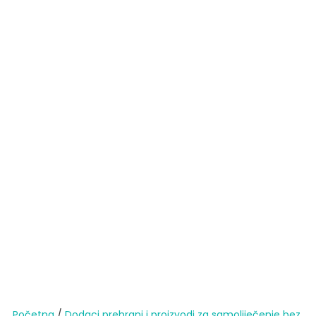
Početna
/
Dodaci prehrani i proizvodi za samoliječenje bez