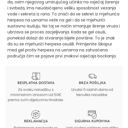
da, osim njegovog umirujućeg učinka na osjećaj žarenja
i svrbeža, ima neuobičajeno veliku sposobnost vezanja
vode i sekreta iz rana. To znači da se sekret iz mjehurića
herpesa na usnama veže na gel i da se mjehurići
sustavno isušuju. Na taj se način smanjuje širenje virusa i
ubrzava se proces zacjeljivanja. Kada se gel osuši,
ponekad dolazi do stvaranja bijele površine. To je znak
da su se mjehurići herpesa osušili.
Primijenite Sikapur
med gel protiv herpesa na usnama na zahvaćena
područja čim se pojave prvi znakovi osjećaja bockanja.
BESPLATNA DOSTAVA
BRZA POŠILJKA
Za svaku narudžbu s
Unutar 5 radnih dana od
minimalnim iznosom od 50€
trenutka narudžbe.
prema svim dijelovima Hrvatske.
REKLAMACIJA
SIGURNA KUPOVINA
Reklamacije proizvoda se
Vaši podaci prilikom narudžbe