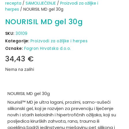
recepta
/
SAMOLIJEČENJE
/
Proizvodi za ožiljke i
herpes
/ NOURISIL MD gel 30g
NOURISIL MD gel 30g
SKU:
30109
Kategorije:
Proizvodi za ožiljke i herpes
Oznake:
Fagron Hrvatska d.o.o.
34,43
€
Nema na zalihi
NOURISIL MD gel 30g
Nourisil™ MD je ultra lagani, prozirni, samo-sušeći
silikonski gel, koji je razvijen za prevenciju i liječenje
novih i starih keloidnih i hipertrofičnih ožiljaka, koji su
posljedica kirurških zahvata, rana, trauma ili
opeklina.
Sadrži jedinstvenu mješavinu pet silikona i