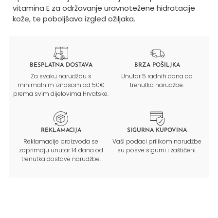
vitamina E za održavanje uravnotežene hidratacije
kože, te poboljšava izgled ožiljaka.
BESPLATNA DOSTAVA
BRZA POŠILJKA
Za svaku narudžbu s
Unutar 5 radnih dana od
minimalnim iznosom od 50€
trenutka narudžbe.
prema svim dijelovima Hrvatske.
REKLAMACIJA
SIGURNA KUPOVINA
Reklamacije proizvoda se
Vaši podaci prilikom narudžbe
zaprimaju unutar 14 dana od
su posve sigurni i zaštićeni.
trenutka dostave narudžbe.