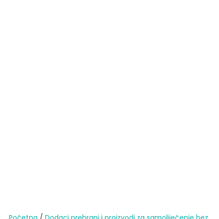
Početna
/
Dodaci prehrani i proizvodi za samoliječenje bez