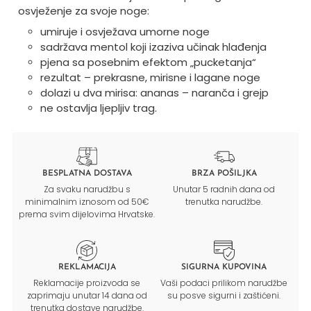
osvježenje za svoje noge:
umiruje i osvježava umorne noge
sadržava mentol koji izaziva učinak hlađenja
pjena sa posebnim efektom „pucketanja“
rezultat – prekrasne, mirisne i lagane noge
dolazi u dva mirisa: ananas – naranča i grejp
ne ostavlja ljepljiv trag.
BESPLATNA DOSTAVA
BRZA POŠILJKA
Za svaku narudžbu s
Unutar 5 radnih dana od
minimalnim iznosom od 50€
trenutka narudžbe.
prema svim dijelovima Hrvatske.
REKLAMACIJA
SIGURNA KUPOVINA
Reklamacije proizvoda se
Vaši podaci prilikom narudžbe
zaprimaju unutar 14 dana od
su posve sigurni i zaštićeni.
trenutka dostave narudžbe.