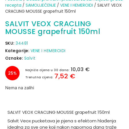
recepta
/
SAMOLIJEČENJE
/
VENE I HEMEROIDI
/ SALVIT VEOX
CRACLING MOUSSE grapefruit 150ml
SALVIT VEOX CRACLING
MOUSSE grapefruit 150ml
SKU:
34481
Kategorije:
VENE I HEMEROIDI
Oznake:
Salvit
10,03
€
Najniža cijena u 30 dana:
25%
7,52
€
Trenutna cijena:
Nema na zalihi
SALVIT VEOX CRACLING MOUSSE grapefruit 150ml
Salvit Veox pucketava je pjena s efektom hlađenja
idealna za sve one koji nakon napornog dana traže