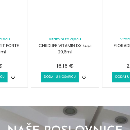
 djecu
Vitamini za djecu
Vitam
TIT FORTE
CHILDLIFE VITAMIN D3 kapi
FLORADI
0ml
29,6ml
€
16,16
€
2
ICU
DODAJ U KOŠARICU
DODAJ U