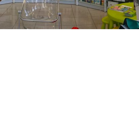
PREČKO
Slavenskog 6, Zagreb
01/3885-672
099/2681-389
precko@ljekarne-
dvorzak.hr
PON - PET
07:00 - 20:00
SUBOTA
07:30 - 13:30