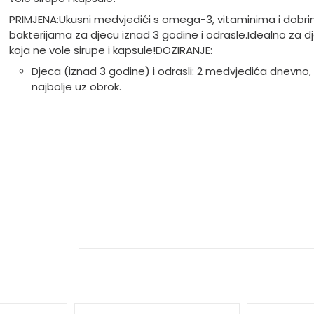
PRIMJENA:
Ukusni medvjedići s omega-3, vitaminima i dobr
bakterijama za djecu iznad 3 godine i odrasle.
Idealno za d
koja ne vole sirupe i kapsule!
DOZIRANJE:
Djeca (iznad 3 godine) i odrasli: 2 medvjedića dnevno,
najbolje uz obrok.