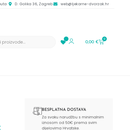
euta
D. Golika 36, Zagreb
web@ljekarne-dvorzak.hr
0
0,00
€
BESPLATNA DOSTAVA
Za svaku narudžbu s minimalnim
iznosom od 50€ prema svim
C
dijelovima Hrvatske.