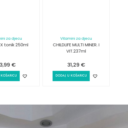
ini za djecu
Vitamini za djecu
X tonik 250ml
CHILDLIFE MULTI MINER. I
VIT.237ml
3,99
€
31,29
€
 KOŠARICU
DODAJ U KOŠARICU