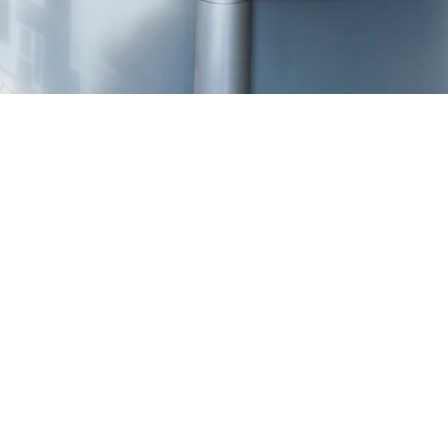
TREŠNJEVKA
Selska cesta 153, Zagreb
01/3022-794
099/2681-387
selska@ljekarne-
dvorzak.hr
PON - PET
07:00 - 20:00
SUBOTA
07:30 - 13:30