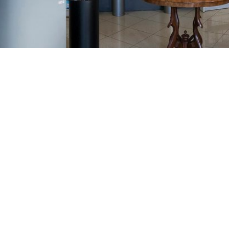
GAJNICE
Gandhijeva 3, Zagreb
01/3461-431
098/452-128
gajnice@ljekarne-
dvorzak.hr
PON - PET
07:00 - 20:00
SUBOTA
07:30 - 13:30