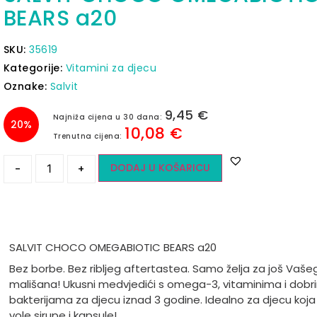
BEARS a20
SKU:
35619
Kategorije:
Vitamini za djecu
Oznake:
Salvit
9,45
€
Najniža cijena u 30 dana:
20%
10,08
€
Trenutna cijena:
DODAJ U KOŠARICU
-
+
SALVIT CHOCO OMEGABIOTIC BEARS a20
Bez borbe. Bez ribljeg aftertastea. Samo želja za još Vaše
mališana! Ukusni medvjedići s omega-3, vitaminima i dobr
bakterijama za djecu iznad 3 godine. Idealno za djecu koja
vole sirupe i kapsule!