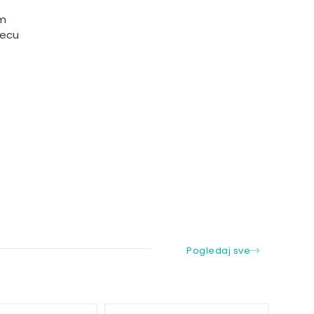
im
jecu
Pogledaj sve